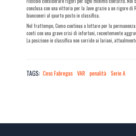
ridicolo considerare rigori per ogni minimo contatto. Noi d
conclusa con una vittoria per la Juve grazie a un rigore 
bianconeri al quarto posto in classifica.
Nel frattempo, Como continua a lottare per la permanenza in
conti con una grave crisi di infortuni, recentemente aggra
La posizione in classifica non sorride ai lariani, attualmen
TAGS:
Cesc Fabregas
VAR
penalità
Serie A