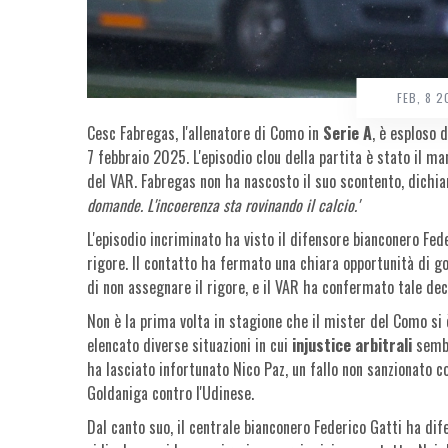
FEB, 8 
Cesc Fabregas, l'allenatore di Como in
Serie A
, è esploso 
7 febbraio 2025. L'episodio clou della partita è stato il m
del VAR. Fabregas non ha nascosto il suo scontento, dichia
domande. L'incoerenza sta rovinando il calcio.'
L'episodio incriminato ha visto il difensore bianconero Fe
rigore. Il contatto ha fermato una chiara opportunità di go
di non assegnare il rigore, e il VAR ha confermato tale de
Non è la prima volta in stagione che il mister del Como si è
elencato diverse situazioni in cui
injustice arbitrali
sembr
ha lasciato infortunato Nico Paz, un fallo non sanzionato co
Goldaniga contro l'Udinese.
Dal canto suo, il centrale bianconero Federico Gatti ha dif