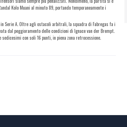
ifensori siamo sempre più penalizzati.' Nondimeno, la partita si è
di Randal Kolo Muani al minuto 89, portando temporaneamente i
 Serie A. Oltre agli ostacoli arbitrali, la squadra di Fabregas fa i
vata dal peggioramento delle condizioni di Ignace van der Brempt.
te sedicesimi con soli 16 punti, in piena zona retrocessione.