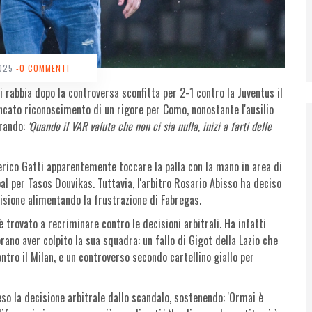
2025
-0 COMMENTI
di rabbia dopo la controversa sconfitta per 2-1 contro la Juventus il
ancato riconoscimento di un rigore per Como, nonostante l'ausilio
rando:
'Quando il VAR valuta che non ci sia nulla, inizi a farti delle
derico Gatti apparentemente toccare la palla con la mano in area di
al per Tasos Douvikas. Tuttavia, l'arbitro Rosario Abisso ha deciso
cisione alimentando la frustrazione di Fabregas.
 trovato a recriminare contro le decisioni arbitrali. Ha infatti
ano aver colpito la sua squadra: un fallo di Gigot della Lazio che
ntro il Milan, e un controverso secondo cartellino giallo per
eso la decisione arbitrale dallo scandalo, sostenendo: 'Ormai è