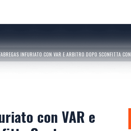
FABREGAS INFURIATO CON VAR E ARBITRO DOPO SCONFITTA CO
uriato con VAR e