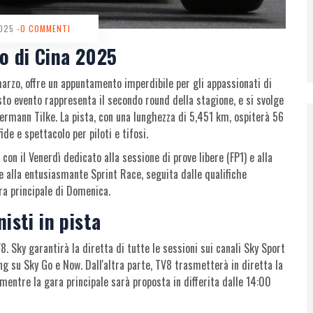
2025
-0 COMMENTI
o di Cina 2025
marzo, offre un appuntamento imperdibile per gli appassionati di
sto evento rappresenta il secondo round della stagione, e si svolge
ermann Tilke. La pista, con una lunghezza di 5,451 km, ospiterà 56
ide e spettacolo per piloti e tifosi.
on il Venerdì dedicato alla sessione di prove libere (FP1) e alla
re alla entusiasmante Sprint Race, seguita dalle qualifiche
ara principale di Domenica.
sti in pista
 Sky garantirà la diretta di tutte le sessioni sui canali Sky Sport
ing su Sky Go e Now. Dall'altra parte, TV8 trasmetterà in diretta la
, mentre la gara principale sarà proposta in differita dalle 14:00