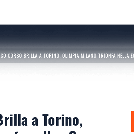
CO CORSO BRILLA A TORINO, OLIMPIA MILANO TRIONFA NELLA E
illa a Torino,