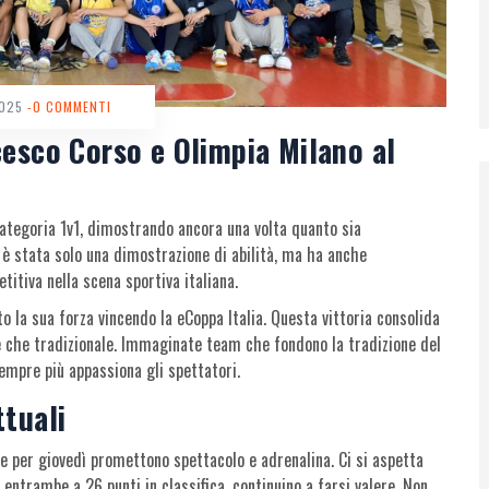
2025
-0 COMMENTI
cesco Corso e Olimpia Milano al
 categoria 1v1, dimostrando ancora una volta quanto sia
n è stata solo una dimostrazione di abilità, ma ha anche
titiva nella scena sportiva italiana.
 la sua forza vincendo la eCoppa Italia. Questa vittoria consolida
ale che tradizionale. Immaginate team che fondono la tradizione del
empre più appassiona gli spettatori.
ttuali
ste per giovedì promettono spettacolo e adrenalina. Ci si aspetta
ntrambe a 26 punti in classifica, continuino a farsi valere. Non