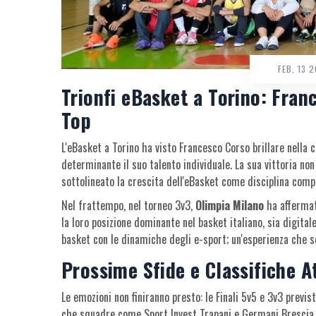
FEB, 13 
Trionfi eBasket a Torino: Fran
Top
L'eBasket a Torino ha visto Francesco Corso brillare nella
determinante il suo talento individuale. La sua vittoria no
sottolineato la crescita dell'eBasket come disciplina compe
Nel frattempo, nel torneo 3v3,
Olimpia Milano
ha affermato
la loro posizione dominante nel basket italiano, sia digit
basket con le dinamiche degli e-sport; un'esperienza che s
Prossime Sfide e Classifiche A
Le emozioni non finiranno presto: le Finali 5v5 e 3v3 previ
che squadre come Sport Invest Trapani e Germani Brescia, e