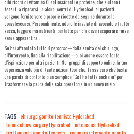
cibi ricchi di vitamina C, antiossidanti e proteine, che aiutano i
tessuti a ripararsi. In alcuni centri di Hyderabad, ai pazienti
vengono fornite vere e proprie ricette da seguire durante la
convalescenza. Personalmente, adoro le insalate di avocado e frutta
secca, leggere ma nutrienti, perfette per chi deve recuperare forze
senza appesantirsi.
Se hai affrontato tutto il percorso—dalla scelta del chirurgo,
all’intervento, fino alla riabilitazione—puoi anche essere fonte
d’ispirazione per altri pazienti. Nei gruppi di supporto online, la tua
esperienza vale più di tante nozioni teoriche. Ti assicuro che basta
una parola di conforto o un semplice “Ce l’ho fatta anche io” per
trasformare la paura della sala operatoria in un nuovo inizio.
TAGS:
chirurgo gomito tennista Hyderabad
tennis elbow surgery Hyderabad
ortopedico Hyderabad
trattamento gomito tennista
recupero intervento gomito