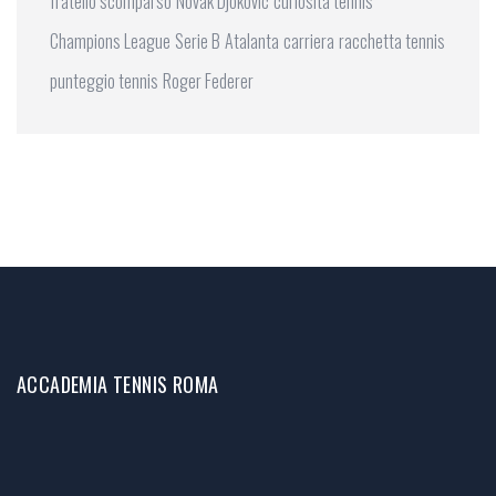
fratello scomparso
Novak Djokovic
curiosità tennis
Champions League
Serie B
Atalanta
carriera
racchetta tennis
punteggio tennis
Roger Federer
ACCADEMIA TENNIS ROMA