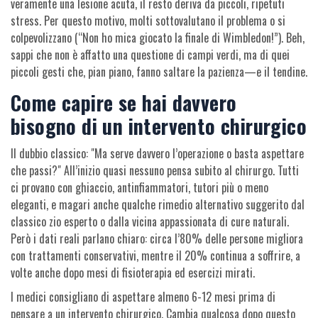
veramente una lesione acuta, il resto deriva da piccoli, ripetuti
stress. Per questo motivo, molti sottovalutano il problema o si
colpevolizzano (“Non ho mica giocato la finale di Wimbledon!”). Beh,
sappi che non è affatto una questione di campi verdi, ma di quei
piccoli gesti che, pian piano, fanno saltare la pazienza—e il tendine.
Come capire se hai davvero
bisogno di un intervento chirurgico
Il dubbio classico: "Ma serve davvero l’operazione o basta aspettare
che passi?" All’inizio quasi nessuno pensa subito al chirurgo. Tutti
ci provano con ghiaccio, antinfiammatori, tutori più o meno
eleganti, e magari anche qualche rimedio alternativo suggerito dal
classico zio esperto o dalla vicina appassionata di cure naturali.
Però i dati reali parlano chiaro: circa l’80% delle persone migliora
con trattamenti conservativi, mentre il 20% continua a soffrire, a
volte anche dopo mesi di fisioterapia ed esercizi mirati.
I medici consigliano di aspettare almeno 6-12 mesi prima di
pensare a un intervento chirurgico. Cambia qualcosa dopo questo