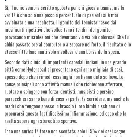
Sì, il nome sembra scritto apposta per chi gioca a tennis, ma la
verità è che solo una piccola percentuale di pazienti si è mai
avvicinata a una racchetta. Il gomito del tennista nasce dai
movimenti ripetitivi che sollecitano i tendini del gomito,
provocando microlesioni che diventano via via più dolorose. Che tu
abbia passato ore al computer o a zappare nell’orto, il risultato è lo
stesso: fitte lancinanti solo a sollevare una borsa della spesa.
Secondo dati clinici di importanti ospedali indiani, in una grande
città come Hyderabad si presentano ogni anno migliaia di casi,
spesso dopo che i rimedi casalinghi non hanno dato sollievo. Le
cause principali sono attività manuali che richiedono afferrare,
ruotare o spingere con forza: dentisti, musicisti e persino
parrucchieri sanno bene di cosa si parla. Fa sorridere, ma anche le
madri che tengono spesso in braccio i loro bimbi rischiano di
procurarsi questa fastidiosissima infiammazione, ed ecco che la
realtà supera ogni stereotipo sportivo.
Ecco una curiosità forse non scontata: solo il 5% dei casi segue