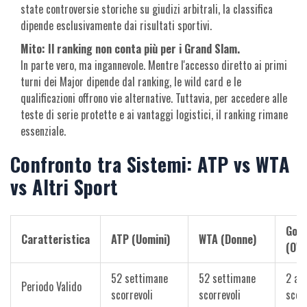
state controversie storiche su giudizi arbitrali, la classifica
dipende esclusivamente dai risultati sportivi.
Mito: Il ranking non conta più per i Grand Slam.
In parte vero, ma ingannevole. Mentre l'accesso diretto ai primi
turni dei Major dipende dal ranking, le wild card e le
qualificazioni offrono vie alternative. Tuttavia, per accedere alle
teste di serie protette e ai vantaggi logistici, il ranking rimane
essenziale.
Confronto tra Sistemi: ATP vs WTA
vs Altri Sport
Golf
Caratteristica
ATP (Uomini)
WTA (Donne)
(OW
52 settimane
52 settimane
2 ann
Periodo Valido
scorrevoli
scorrevoli
scorr