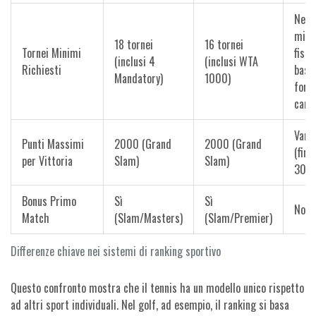
Ness
mini
18 tornei
16 tornei
Tornei Minimi
fisso
(inclusi 4
(inclusi WTA
Richiesti
basa
Mandatory)
1000)
forz
cam
Varia
Punti Massimi
2000 (Grand
2000 (Grand
(fino
per Vittoria
Slam)
Slam)
30+)
Bonus Primo
Sì
Sì
No
Match
(Slam/Masters)
(Slam/Premier)
Differenze chiave nei sistemi di ranking sportivo
Questo confronto mostra che il tennis ha un modello unico rispetto
ad altri sport individuali. Nel golf, ad esempio, il ranking si basa