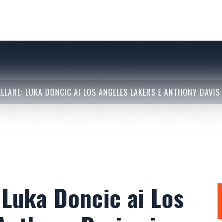
LLARE: LUKA DONCIC AI LOS ANGELES LAKERS E ANTHONY DAVIS
 Luka Doncic ai Los