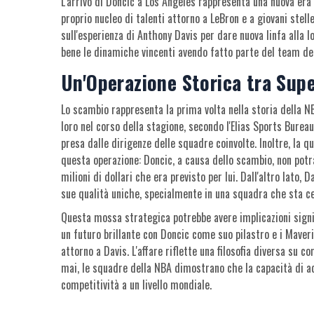
L'arrivo di Doncic a Los Angeles rappresenta una nuova era 
proprio nucleo di talenti attorno a LeBron e a giovani stell
sull'esperienza di Anthony Davis per dare nuova linfa alla 
bene le dinamiche vincenti avendo fatto parte del team de
Un'Operazione Storica tra Sup
Lo scambio rappresenta la prima volta nella storia della N
loro nel corso della stagione, secondo l'Elias Sports Burea
presa dalle dirigenze delle squadre coinvolte. Inoltre, la q
questa operazione: Doncic, a causa dello scambio, non potr
milioni di dollari che era previsto per lui. Dall'altro lato
sue qualità uniche, specialmente in una squadra che sta ce
Questa mossa strategica potrebbe avere implicazioni signif
un futuro brillante con Doncic come suo pilastro e i Mave
attorno a Davis. L'affare riflette una filosofia diversa su 
mai, le squadre della NBA dimostrano che la capacità di a
competitività a un livello mondiale.