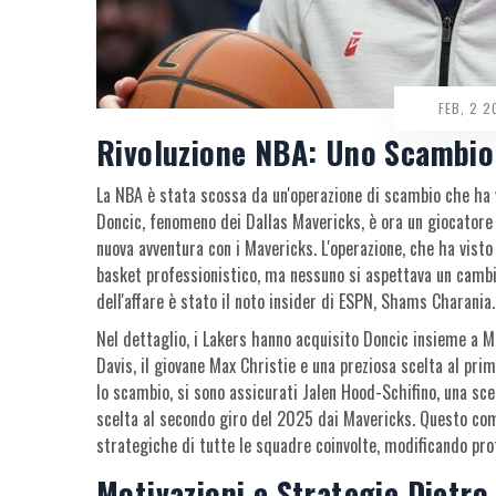
FEB, 2 
Rivoluzione NBA: Uno Scambio 
La NBA è stata scossa da un'operazione di scambio che ha v
Doncic, fenomeno dei Dallas Mavericks, è ora un giocatore
nuova avventura con i Mavericks. L'operazione, che ha visto 
basket professionistico, ma nessuno si aspettava un cambio 
dell'affare è stato il noto insider di ESPN, Shams Charania.
Nel dettaglio, i Lakers hanno acquisito Doncic insieme a 
Davis, il giovane Max Christie e una preziosa scelta al prim
lo scambio, si sono assicurati Jalen Hood-Schifino, una sce
scelta al secondo giro del 2025 dai Mavericks. Questo co
strategiche di tutte le squadre coinvolte, modificando pr
Motivazioni e Strategie Dietro