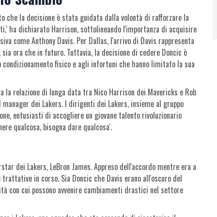
o che la decisione è stata guidata dalla volontà di rafforzare la
ti,' ha dichiarato Harrison, sottolineando l'importanza di acquisire
siva come Anthony Davis. Per Dallas, l'arrivo di Davis rappresenta
, sia ora che in futuro. Tuttavia, la decisione di cedere Doncic è
o condizionamento fisico e agli infortuni che hanno limitato la sua
a la relazione di lunga data tra Nico Harrison dei Mavericks e Rob
l manager dei Lakers. I dirigenti dei Lakers, insieme al gruppo
ione, entusiasti di accogliere un giovane talento rivoluzionario
ere qualcosa, bisogna dare qualcosa'.
erstar dei Lakers, LeBron James. Appreso dell'accordo mentre era a
trattative in corso. Sia Doncic che Davis erano all'oscuro del
ocità con cui possono avvenire cambiamenti drastici nel settore