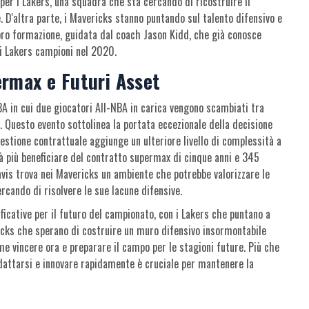
per i Lakers, una squadra che sta cercando di ricostruire il
e. D'altra parte, i Mavericks stanno puntando sul talento difensivo e
loro formazione, guidata dal coach Jason Kidd, che già conosce
i Lakers campioni nel 2020.
ermax e Futuri Asset
BA in cui due giocatori All-NBA in carica vengono scambiati tra
u. Questo evento sottolinea la portata eccezionale della decisione
uestione contrattuale aggiunge un ulteriore livello di complessità a
à più beneficiare del contratto supermax di cinque anni e 345
, Davis trova nei Mavericks un ambiente che potrebbe valorizzare le
rcando di risolvere le sue lacune difensive.
icative per il futuro del campionato, con i Lakers che puntano a
ricks che sperano di costruire un muro difensivo insormontabile
come vincere ora e preparare il campo per le stagioni future. Più che
dattarsi e innovare rapidamente è cruciale per mantenere la