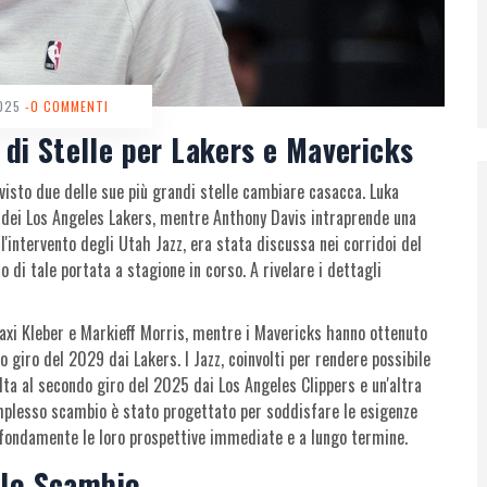
2025
-0 COMMENTI
di Stelle per Lakers e Mavericks
isto due delle sue più grandi stelle cambiare casacca. Luka
 dei Los Angeles Lakers, mentre Anthony Davis intraprende una
l'intervento degli Utah Jazz, era stata discussa nei corridoi del
di tale portata a stagione in corso. A rivelare i dettagli
Maxi Kleber e Markieff Morris, mentre i Mavericks hanno ottenuto
o giro del 2029 dai Lakers. I Jazz, coinvolti per rendere possibile
lta al secondo giro del 2025 dai Los Angeles Clippers e un'altra
mplesso scambio è stato progettato per soddisfare le esigenze
ofondamente le loro prospettive immediate e a lungo termine.
 lo Scambio