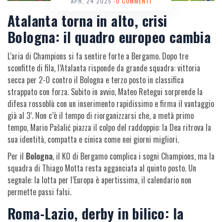
APR, 24 2025
-0 COMMENTI
Atalanta torna in alto, crisi
Bologna: il quadro europeo cambia
L’aria di Champions si fa sentire forte a Bergamo. Dopo tre
sconfitte di fila, l’Atalanta risponde da grande squadra: vittoria
secca per 2-0 contro il Bologna e terzo posto in classifica
strappato con forza. Subito in avvio, Mateo Retegui sorprende la
difesa rossoblù con un inserimento rapidissimo e firma il vantaggio
già al 3’. Non c’è il tempo di riorganizzarsi che, a metà primo
tempo, Mario Pašalić piazza il colpo del raddoppio: la Dea ritrova la
sua identità, compatta e cinica come nei giorni migliori.
Per il
Bologna
, il KO di Bergamo complica i sogni Champions, ma la
squadra di Thiago Motta resta agganciata al quinto posto. Un
segnale: la lotta per l’Europa è apertissima, il calendario non
permette passi falsi.
Roma-Lazio, derby in bilico: la