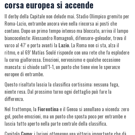
corsa europea si accende
Il derby della Capitale non delude mai. Stadio Olimpico gremito per
Roma-Lazio, entrambe ancora vive nella rincorsa ai posti che
contano. Dopo un primo tempo intenso ma bloccato, arriva il lampo
biancoceleste: Alessandro Romagnoli, difensore-goleador, trova il
varco al 47’ e porta avanti la
Lazio
. La Roma non ci sta, alza il
ritmo, e al 69’ Matías Soulé risponde con una rete che fa esplodere
la curva giallorossa. Emozioni, nervosismo e qualche occasione
mancata: si chiude sull’1-1, un punto che tiene vive le speranze
europee di entrambe.
Questo risultato lascia la classifica cortissima: nessuna fuga,
niente resa. Dal prossimo turno ogni dettaglio può fare la
differenza.
Nel frattempo, la
Fiorentina
e il Genoa si annullano a vicenda: zero
gol, poche emozioni, ma un punto che sposta poco per entrambe e
lascia tutto aperto nella parte centrale della classifica.
Capitolo
Como
: i lariani ottengono una vittoria importante che dà