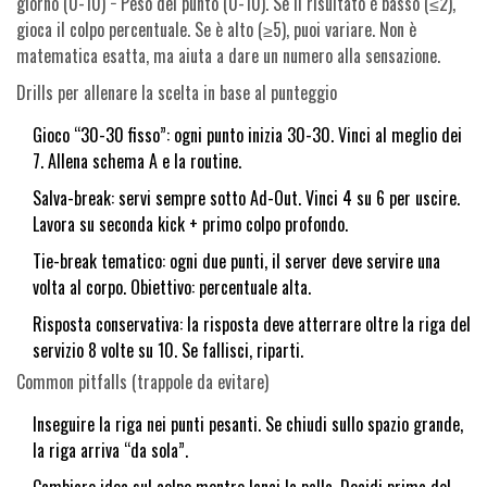
giorno (0-10) − Peso del punto (0-10). Se il risultato è basso (≤2),
gioca il colpo percentuale. Se è alto (≥5), puoi variare. Non è
matematica esatta, ma aiuta a dare un numero alla sensazione.
Drills per allenare la scelta in base al punteggio
Gioco “30-30 fisso”: ogni punto inizia 30-30. Vinci al meglio dei
7. Allena schema A e la routine.
Salva-break: servi sempre sotto Ad-Out. Vinci 4 su 6 per uscire.
Lavora su seconda kick + primo colpo profondo.
Tie-break tematico: ogni due punti, il server deve servire una
volta al corpo. Obiettivo: percentuale alta.
Risposta conservativa: la risposta deve atterrare oltre la riga del
servizio 8 volte su 10. Se fallisci, riparti.
Common pitfalls (trappole da evitare)
Inseguire la riga nei punti pesanti. Se chiudi sullo spazio grande,
la riga arriva “da sola”.