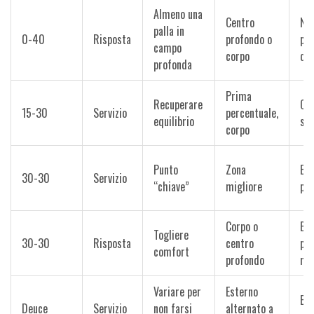
Almeno una
Centro
Neu
palla in
0-40
Risposta
profondo o
poi
campo
corpo
deb
profonda
Prima
Recuperare
Cor
15-30
Servizio
percentuale,
equilibrio
sul
corpo
Punto
Zona
Est
30-30
Servizio
“chiave”
migliore
pri
Corpo o
Blo
Togliere
30-30
Risposta
centro
pre
comfort
profondo
rov
Variare per
Esterno
Es
Deuce
Servizio
non farsi
alternato a