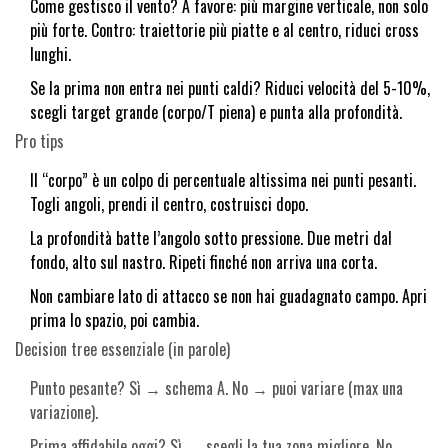
Come gestisco il vento? A favore: più margine verticale, non solo
più forte. Contro: traiettorie più piatte e al centro, riduci cross
lunghi.
Se la prima non entra nei punti caldi? Riduci velocità del 5-10%,
scegli target grande (corpo/T piena) e punta alla profondità.
Pro tips
Il “corpo” è un colpo di percentuale altissima nei punti pesanti.
Togli angoli, prendi il centro, costruisci dopo.
La profondità batte l’angolo sotto pressione. Due metri dal
fondo, alto sul nastro. Ripeti finché non arriva una corta.
Non cambiare lato di attacco se non hai guadagnato campo. Apri
prima lo spazio, poi cambia.
Decision tree essenziale (in parole)
Punto pesante? Sì → schema A. No → puoi variare (max una
variazione).
Prima affidabile oggi? Sì → scegli la tua zona migliore. No →