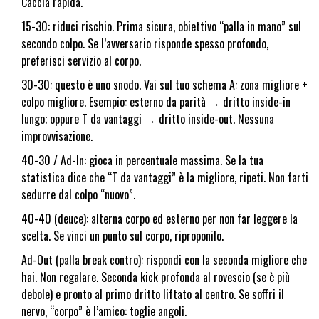
Caccia rapida.
15-30: riduci rischio. Prima sicura, obiettivo “palla in mano” sul
secondo colpo. Se l’avversario risponde spesso profondo,
preferisci servizio al corpo.
30-30: questo è uno snodo. Vai sul tuo schema A: zona migliore +
colpo migliore. Esempio: esterno da parità → dritto inside-in
lungo; oppure T da vantaggi → dritto inside-out. Nessuna
improvvisazione.
40-30 / Ad-In: gioca in percentuale massima. Se la tua
statistica dice che “T da vantaggi” è la migliore, ripeti. Non farti
sedurre dal colpo “nuovo”.
40-40 (deuce): alterna corpo ed esterno per non far leggere la
scelta. Se vinci un punto sul corpo, riproponilo.
Ad-Out (palla break contro): rispondi con la seconda migliore che
hai. Non regalare. Seconda kick profonda al rovescio (se è più
debole) e pronto al primo dritto liftato al centro. Se soffri il
nervo, “corpo” è l’amico: toglie angoli.