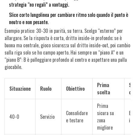
strategia “no regali” a vantaggi.
Slice corto lungolinea per cambiare ritmo solo quando il punto è
neutro e non pesante.
Esempio pratico: 30-30 in parità, su terra. Scelgo “esterno” per
allargare. Se la risposta è corta, dritto inside-in profondo; se è
buona ma centrale, gioco sicurezza sul dritto inside-out, poi cambio
sulla riga solo se ho campo aperto. Hai sempre un “piano A” e un
“piano B”: B è palleggiare profondo al centro e aspettare una palla
giocabile.
Prima
Sc
Situazione
Ruolo
Obiettivo
scelta
co
Prima
Consolidare
sicura su
Est
40-0
Servizio
e testare
zona
in 
migliore