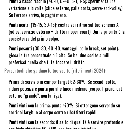
Punti a basso rischio (40-0, 0-40, 5-1, 1-5): sperimenta una
variazione alla volta (slice esterno, palla corta, serve-and-volley).
Se l’errore arriva, lo paghi meno.
Punti neutri (15-15, 30-15): costruisci ritmo sul tuo schema A
(ad es. servizio esterno + dritto in open court). Qui la priorità è la
consistenza del primo colpo.
Punti pesanti (30-30, 40-40, vantaggi, palle break, set point):
gioca la tua percentuale più alta. Se hai due scelte simili,
preferisci quella che ti fa toccare il dritto.
Percentuali che guidano le tue scelte (riferimenti 2024):
Prima di servizio in campo: target 62-68%. Se scendi sotto,
riduci potenza e punta più alle linee mediane (corpo, T pieno, out
esterno “grande”, non la riga).
Punti vinti con la prima: punta >70%. Si ottengono servendo su
corridoi larghi o al corpo contro ribattitori rapidi.
Punti vinti con la seconda: il salto di qualità è servire profondo e