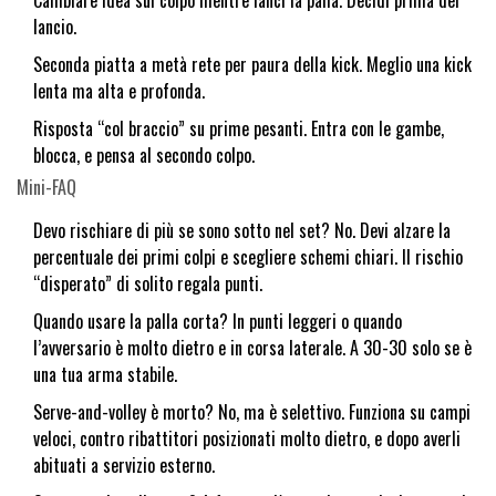
Cambiare idea sul colpo mentre lanci la palla. Decidi prima del
lancio.
Seconda piatta a metà rete per paura della kick. Meglio una kick
lenta ma alta e profonda.
Risposta “col braccio” su prime pesanti. Entra con le gambe,
blocca, e pensa al secondo colpo.
Mini-FAQ
Devo rischiare di più se sono sotto nel set? No. Devi alzare la
percentuale dei primi colpi e scegliere schemi chiari. Il rischio
“disperato” di solito regala punti.
Quando usare la palla corta? In punti leggeri o quando
l’avversario è molto dietro e in corsa laterale. A 30-30 solo se è
una tua arma stabile.
Serve-and-volley è morto? No, ma è selettivo. Funziona su campi
veloci, contro ribattitori posizionati molto dietro, e dopo averli
abituati a servizio esterno.