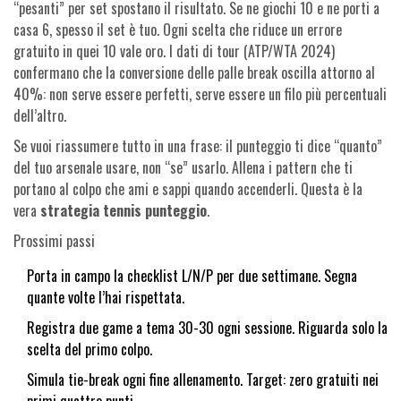
“pesanti” per set spostano il risultato. Se ne giochi 10 e ne porti a
casa 6, spesso il set è tuo. Ogni scelta che riduce un errore
gratuito in quei 10 vale oro. I dati di tour (ATP/WTA 2024)
confermano che la conversione delle palle break oscilla attorno al
40%: non serve essere perfetti, serve essere un filo più percentuali
dell’altro.
Se vuoi riassumere tutto in una frase: il punteggio ti dice “quanto”
del tuo arsenale usare, non “se” usarlo. Allena i pattern che ti
portano al colpo che ami e sappi quando accenderli. Questa è la
vera
strategia tennis punteggio
.
Prossimi passi
Porta in campo la checklist L/N/P per due settimane. Segna
quante volte l’hai rispettata.
Registra due game a tema 30-30 ogni sessione. Riguarda solo la
scelta del primo colpo.
Simula tie-break ogni fine allenamento. Target: zero gratuiti nei