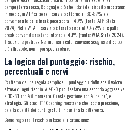
campo e vuole indicazioni chiare. Ti porto la mia esperienza in
campo (terra rossa, Bologna) e ciò che i dati del circuito mostrano:
in media, in ATP si tiene il servizio attorno all’80-82% e si
convertono le palle break poco sopra il 40% (fonte: ATP Stats
2024). Nella WTA, il servizio è tenuto circa al 70-72% e le palle
break convertite restano intorno al 40% (fonte: WTA Stats 2024).
Traduzione pratica? Nei momenti caldi conviene scegliere il colpo
più affidabile, non il più spettacolare.
La logica del punteggio: rischio,
percentuali e nervi
Partiamo da una regola semplice: il punteggio ridefinisce il valore
atteso di ogni rischio. A 40-0 puoi testare una seconda aggressiva;
a 30-30 non è il momento. Questa gestione non è “paura”, è
strategia. Gli studi ITF Coaching mostrano che, sotto pressione,
cala la qualità dei punti gratuiti: ridurli fa la differenza.
Come regolare il rischio in base alla situazione: