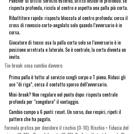
Puncher di dritto: servizio esterno, dritto inside-in profondo; se
risposta profonda, ricicla al centro e aspetta una palla più corta.
Ribattitore rapido: risposta bloccata al centro profonda; cerca il
cross di rovescio corto-angolato solo quando l’avversario è in
corsa.
Giocatore di tocco: usa la palla corta solo se l’avversario è in
posizione arretrata e laterale. Se è centrale, la corta diventa un
invito.
Tie-break: cosa cambia davvero
Prima palla è tutto: al servizio scegli corpo o T piena. Riduci gli
ace “di riga”, cerca il contatto sporco dell’avversario.
Mini-break? Non regalare nel punto dopo: risposta centrale
profonda per “congelare” il vantaggio.
Cambio campo a 6 punti: reset. Un sorso, due respiri, ripeti il
pattern che ha pagato.
Formula pratica per decidere il rischio (0-10): Rischio = Fiducia del