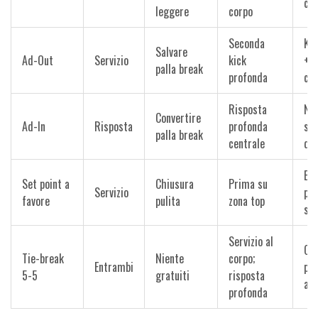
co
leggere
corpo
Seconda
Kic
Salvare
Ad-Out
Servizio
kick
+ d
palla break
profonda
cen
Risposta
Ne
Convertire
Ad-In
Risposta
profonda
spo
palla break
centrale
deb
Est
Set point a
Chiusura
Prima su
Servizio
pri
favore
pulita
zona top
sic
Servizio al
Cen
Tie-break
Niente
corpo;
Entrambi
pro
5-5
gratuiti
risposta
apr
profonda