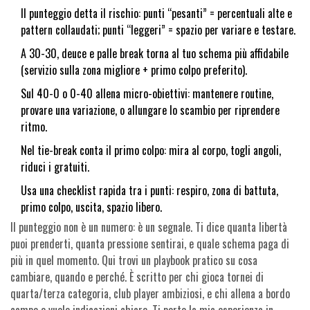
Il punteggio detta il rischio: punti “pesanti” = percentuali alte e
pattern collaudati; punti “leggeri” = spazio per variare e testare.
A 30-30, deuce e palle break torna al tuo schema più affidabile
(servizio sulla zona migliore + primo colpo preferito).
Sul 40-0 o 0-40 allena micro-obiettivi: mantenere routine,
provare una variazione, o allungare lo scambio per riprendere
ritmo.
Nel tie-break conta il primo colpo: mira al corpo, togli angoli,
riduci i gratuiti.
Usa una checklist rapida tra i punti: respiro, zona di battuta,
primo colpo, uscita, spazio libero.
Il punteggio non è un numero: è un segnale. Ti dice quanta libertà
puoi prenderti, quanta pressione sentirai, e quale schema paga di
più in quel momento. Qui trovi un playbook pratico su cosa
cambiare, quando e perché. È scritto per chi gioca tornei di
quarta/terza categoria, club player ambiziosi, e chi allena a bordo