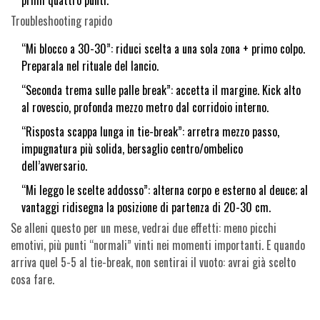
primi quattro punti.
Troubleshooting rapido
“Mi blocco a 30-30”: riduci scelta a una sola zona + primo colpo.
Preparala nel rituale del lancio.
“Seconda trema sulle palle break”: accetta il margine. Kick alto
al rovescio, profonda mezzo metro dal corridoio interno.
“Risposta scappa lunga in tie-break”: arretra mezzo passo,
impugnatura più solida, bersaglio centro/ombelico
dell’avversario.
“Mi leggo le scelte addosso”: alterna corpo e esterno al deuce; al
vantaggi ridisegna la posizione di partenza di 20-30 cm.
Se alleni questo per un mese, vedrai due effetti: meno picchi
emotivi, più punti “normali” vinti nei momenti importanti. E quando
arriva quel 5-5 al tie-break, non sentirai il vuoto: avrai già scelto
cosa fare.