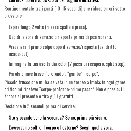
con kick: obiettivo 50-55% per togliere iniziativa.
Routine mentale tra i punti (10-15 secondi) che riduce errori sotto
pressione:
Espira lungo 2 volte (rilassa spalle e presa).
Decidi la zona di servizio o risposta prima di posizionarti.
Visualizza il primo colpo dopo il servizio/risposta (es. dritto
inside-out).
Immagina la tua uscita dai colpi (2 passi di recupero, split step).
Parola chiave breve: “profondo”, “gambe”, “corpo”.
Piccolo trucco che mi ha salvata in un torneo a Imola: in ogni game
critico mi ripetevo “corpo-profondo-primo passo”. Non è poesia: ti
àncora al presente e tira giù i gratuiti.
Decisione in 5 secondi prima di servire:
Sto giocando bene la seconda? Se no, prima più sicura.
L’avversario soffre il corpo o l’esterno? Scegli quella zona.