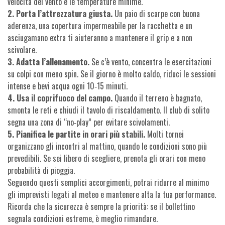
velocità del vento e le temperature minime.
2. Porta l’attrezzatura giusta.
Un paio di scarpe con buona
aderenza, una copertura impermeabile per la racchetta e un
asciugamano extra ti aiuteranno a mantenere il grip e a non
scivolare.
3. Adatta l’allenamento.
Se c’è vento, concentra le esercitazioni
su colpi con meno spin. Se il giorno è molto caldo, riduci le sessioni
intense e bevi acqua ogni 10‑15 minuti.
4. Usa il coprifuoco del campo.
Quando il terreno è bagnato,
smonta le reti e chiudi il tavolo di riscaldamento. Il club di solito
segna una zona di “no‑play” per evitare scivolamenti.
5. Pianifica le partite in orari più stabili.
Molti tornei
organizzano gli incontri al mattino, quando le condizioni sono più
prevedibili. Se sei libero di scegliere, prenota gli orari con meno
probabilità di pioggia.
Seguendo questi semplici accorgimenti, potrai ridurre al minimo
gli imprevisti legati al meteo e mantenere alta la tua performance.
Ricorda che la sicurezza è sempre la priorità: se il bollettino
segnala condizioni estreme, è meglio rimandare.