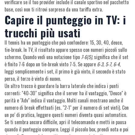
verificare se il tuo provider include il canale sportivo nel pacchetto
base, così non ti ritrovi sorpreso da una tariffa extra.
Capire il punteggio in TV: i
trucchi più usati
Il tennis ha un punteggio che può confondere: 15, 30, 40, deuce,
tie‑break. In TV, il risultato appare spesso con numeri piccoli sullo
schermo. Quando vedi una notazione tipo
7‑6(5)
, significa che il set
è finito 7‑6 dopo un tie‑break vinto 7‑5. Se appare
6‑3, 5‑7, 6‑4
,
leggi semplicemente i set, il primo è già vinto, il secondo è stato
perso, il terzo è vinto di nuovo.
Un altro trucco è guardare la barra laterale che indica i punti
correnti: "40‑30" significa che il server ha il vantaggio, "Deuce" è
parità e "Adv" indica il vantaggio. Molti canali mostrano anche il
numero di break effettuati (es. "2‑1" per il numero di set vinti). Con
un po’ di pratica, leggere questi numeri diventa quasi automatico.
Se ti sembra ancora difficile, apri il telecomando e metti in pausa
quando il punteggio compare. Leggi il piccolo box, prendi nota e poi