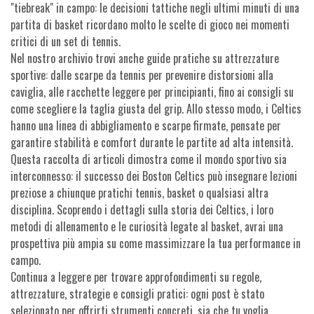
"tiebreak" in campo: le decisioni tattiche negli ultimi minuti di una
partita di basket ricordano molto le scelte di gioco nei momenti
critici di un set di tennis.
Nel nostro archivio trovi anche guide pratiche su attrezzature
sportive: dalle scarpe da tennis per prevenire distorsioni alla
caviglia, alle racchette leggere per principianti, fino ai consigli su
come scegliere la taglia giusta del grip. Allo stesso modo, i Celtics
hanno una linea di abbigliamento e scarpe firmate, pensate per
garantire stabilità e comfort durante le partite ad alta intensità.
Questa raccolta di articoli dimostra come il mondo sportivo sia
interconnesso: il successo dei Boston Celtics può insegnare lezioni
preziose a chiunque pratichi tennis, basket o qualsiasi altra
disciplina. Scoprendo i dettagli sulla storia dei Celtics, i loro
metodi di allenamento e le curiosità legate al basket, avrai una
prospettiva più ampia su come massimizzare la tua performance in
campo.
Continua a leggere per trovare approfondimenti su regole,
attrezzature, strategie e consigli pratici: ogni post è stato
selezionato per offrirti strumenti concreti, sia che tu voglia