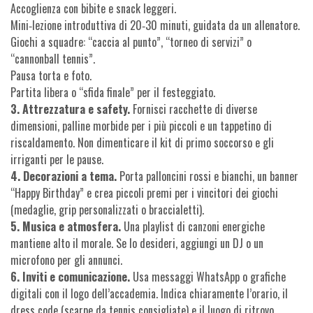
Accoglienza con bibite e snack leggeri.
Mini‑lezione introduttiva di 20‑30 minuti, guidata da un allenatore.
Giochi a squadre: “caccia al punto”, “torneo di servizi” o
“cannonball tennis”.
Pausa torta e foto.
Partita libera o “sfida finale” per il festeggiato.
3. Attrezzatura e safety.
Fornisci racchette di diverse
dimensioni, palline morbide per i più piccoli e un tappetino di
riscaldamento. Non dimenticare il kit di primo soccorso e gli
irriganti per le pause.
4. Decorazioni a tema.
Porta palloncini rossi e bianchi, un banner
“Happy Birthday” e crea piccoli premi per i vincitori dei giochi
(medaglie, grip personalizzati o braccialetti).
5. Musica e atmosfera.
Una playlist di canzoni energiche
mantiene alto il morale. Se lo desideri, aggiungi un DJ o un
microfono per gli annunci.
6. Inviti e comunicazione.
Usa messaggi WhatsApp o grafiche
digitali con il logo dell’accademia. Indica chiaramente l’orario, il
dress code (scarpe da tennis consigliate) e il luogo di ritrovo.