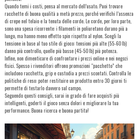
Quando temi i costi, pensa al mercato dell’usato. Puoi trovare
racchette di buona qualità a metà prezzo, purché verifichi l’assenza
di crepe nel telaio e la tenuta delle corde. Le corde, per loro parte,
sono una spesa ricorrente: i filamenti in poliuretano durano più a
lungo, ma hanno meno effetto spin rispetto al nylon. Scegli la
tensione in base al tuo stile di gioco: tensioni più alte (55‑60 lb)
danno più controllo, quelle più basse (45‑50 lb) più potenza.
Infine, non dimenticare di confrontare i prezzi online e nei negozi
fisici. Spesso i rivenditori offrono promozioni “pacchetto” che
includono racchetta, grip e custodia a prezzi scontati. Controlla le
politiche di reso: poter restituire un prodotto entro 30 giorni ti
permette di testarlo davvero sul campo.
Seguendo questi consigli, sarai in grado di fare acquisti più
intelligenti, goderti il gioco senza dolori e migliorare la tua
performance. Buona ricerca e buona partita!