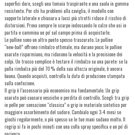
superfici dure, scegli una tomaia traspirante e una suola in gomma
resistente. Per chi ha problemi alla caviglia, il modello con
supporto laterale e chiusura a lacci più stretti riduce il rischio di
distorsioni. Prova sempre le scarpe indossando le calze che usi in
partita e cammina un po' sul campo prima di acquistarle.
Le palline sono un altro punto spesso trascurato. Le palline
“new‑ball” offrono rimbalzo ottimale, ma durano poco; le palline
usurate risparmiano, ma riducono la velocità e la precisione dei
colpi. Un trucco semplice è testare il rimbalzo su una parete: se la
palla rimbalza più del 70 % della sua altezza originale, è ancora
buona. Quando acquisti, controlla la data di produzione stampata
sulla confezione.
Il grip è l’accessorio più economico ma fondamentale. Un grip
usurato può causare vesciche e perdita di controllo. Scegli tra grip
in pelle per sensazione “classica” o grip in materiale sintetico per
maggiore assorbimento del sudore. Cambialo ogni 3‑4 mesi se
giochi regolarmente, o più spesso se le tue mani sudano molto. Il
regrip si fa in pochi minuti con una colla spray specifica e un po' di
pazienza.