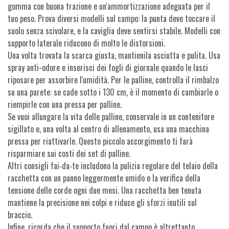
gomma con buona trazione e un'ammortizzazione adeguata per il
tuo peso. Prova diversi modelli sul campo: la punta deve toccare il
suolo senza scivolare, e la caviglia deve sentirsi stabile. Modelli con
supporto laterale riducono di molto le distorsioni.
Una volta trovata la scarca giusta, mantienila asciutta e pulita. Usa
spray anti-odore e inserisci dei fogli di giornale quando le lasci
riposare per assorbire l'umidità. Per le palline, controlla il rimbalzo
su una parete: se cade sotto i 130 cm, è il momento di cambiarle o
riempirle con una pressa per palline.
Se vuoi allungare la vita delle palline, conservale in un contenitore
sigillato e, una volta al centro di allenamento, usa una macchina
pressa per riattivarle. Questo piccolo accorgimento ti farà
risparmiare sui costi dei set di palline.
Altri consigli fai‑da‑te includono la pulizia regolare del telaio della
racchetta con un panno leggermente umido e la verifica della
tensione delle corde ogni due mesi. Una racchetta ben tenuta
mantiene la precisione nei colpi e riduce gli sforzi inutili sul
braccio.
Infine, ricorda che il supporto fuori dal campo è altrettanto