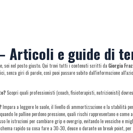
– Articoli e guide di te
 sei nel posto giusto. Qui trovi tutti i contenuti scritti da
Giorgia Fra
, senza giri di parole, così puoi passare subito dall'informazione all'azi
to?
Scopri quali professionisti (coach, fisioterapisti, nutrizionisti) dovre
?
Impara a leggere le suole, il livello di ammortizzazione e la stabilità p
quando le palline perdono pressione, quali rischi rappresentano e come al
so le istruzioni per cambiare grip e overgrip, evitando le vesciche e migl
chema rapido su cosa fare a 30‑30, deuce o durante un break point, per 