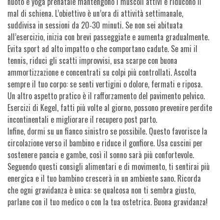
nuoto e yoga prenatale mantengono i muscoli attivi e riducono il
mal di schiena. L’obiettivo è un’ora di attività settimanale,
suddivisa in sessioni da 20‑30 minuti. Se non sei abituata
all’esercizio, inizia con brevi passeggiate e aumenta gradualmente.
Evita sport ad alto impatto o che comportano cadute. Se ami il
tennis, riduci gli scatti improvvisi, usa scarpe con buona
ammortizzazione e concentrati su colpi più controllati. Ascolta
sempre il tuo corpo: se senti vertigini o dolore, fermati e riposa.
Un altro aspetto pratico è il rafforzamento del pavimento pelvico.
Esercizi di Kegel, fatti più volte al giorno, possono prevenire perdite
incontinentali e migliorare il recupero post parto.
Infine, dormi su un fianco sinistro se possibile. Questo favorisce la
circolazione verso il bambino e riduce il gonfiore. Usa cuscini per
sostenere pancia e gambe, così il sonno sarà più confortevole.
Seguendo questi consigli alimentari e di movimento, ti sentirai più
energica e il tuo bambino crescerà in un ambiente sano. Ricorda
che ogni gravidanza è unica: se qualcosa non ti sembra giusto,
parlane con il tuo medico o con la tua ostetrica. Buona gravidanza!