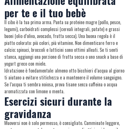
Alimentazione equilibrata
per te e il tuo bebè
Il cibo è la tua prima arma. Punta su proteine magre (pollo, pesce,
legumi), carboidrati complessi (cereali integrali, patate) e grassi
buoni (olio d’oliva, avocado, frutta secca). Una buona regola è il
piatto colorato: più colori, più vitamine. Non dimenticare ferro e
calcio; spinaci, broccoli e latticini sono ottimi alleati. Se ti senti
stanca, aggiungi una porzione di frutta secca o uno snack a base di
yogurt greco con miele.
Idratazione è fondamentale: almeno otto bicchieri d’acqua al giorno
ti aiutano a evitare stitichezza e a mantenere il volume sanguigno.
Se l’acqua ti sembra noiosa, prova tisane senza caffeina o acqua
aromatizzata con limone o menta.
Esercizi sicuri durante la
gravidanza
Muoversi non è solo permesso, è consigliato. Camminate leggere,