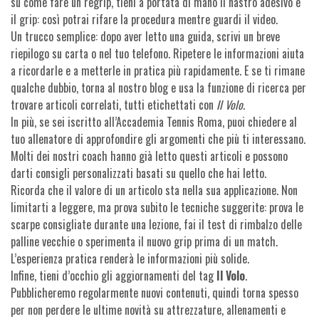
su come fare un regrip, tieni a portata di mano il nastro adesivo e
il grip: così potrai rifare la procedura mentre guardi il video.
Un trucco semplice: dopo aver letto una guida, scrivi un breve
riepilogo su carta o nel tuo telefono. Ripetere le informazioni aiuta
a ricordarle e a metterle in pratica più rapidamente. E se ti rimane
qualche dubbio, torna al nostro blog e usa la funzione di ricerca per
trovare articoli correlati, tutti etichettati con
Il Volo
.
In più, se sei iscritto all’Accademia Tennis Roma, puoi chiedere al
tuo allenatore di approfondire gli argomenti che più ti interessano.
Molti dei nostri coach hanno già letto questi articoli e possono
darti consigli personalizzati basati su quello che hai letto.
Ricorda che il valore di un articolo sta nella sua applicazione. Non
limitarti a leggere, ma prova subito le tecniche suggerite: prova le
scarpe consigliate durante una lezione, fai il test di rimbalzo delle
palline vecchie o sperimenta il nuovo grip prima di un match.
L’esperienza pratica renderà le informazioni più solide.
Infine, tieni d’occhio gli aggiornamenti del tag
Il Volo
.
Pubblicheremo regolarmente nuovi contenuti, quindi torna spesso
per non perdere le ultime novità su attrezzature, allenamenti e