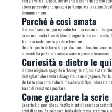
energia vera al gruppo. Denver (Ricardo) ha un sorriso con
storia personale che spinge a partecipare alla rapina.Quest
dramma umano.
Perché è così amata
Il ritmo è serrato: ogni episodio termina con un cliffhanger
La serie affronta temi di libertà, ingiustizia e solidarietà
trama si evolve senza perdere tensione.
Un altro punto di forza è la produzione: le location sono re
elementi ha portato la serie a vincere premi internazionali
Curiosità e dietro le qu
Il nome originale spagnolo è "Money Heist", ma è stato ri
dettagliato che sembra disegnato da un ingegnere. Per la s
Un fatto poco noto è che la maschera di Dalì, indossata da 
tocco di resistenza popolare.
Come guardare la serie
La serie è disponibile su Netflix in tutti i paesi con sotto
colpi di scena. Se sei nuovo, inizia dalla prima stagione e 