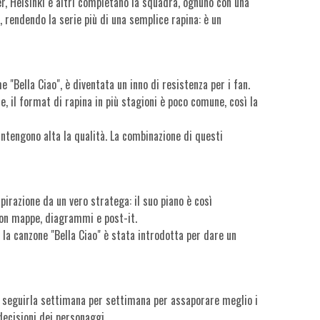
r, Helsinki e altri completano la squadra, ognuno con una
, rendendo la serie più di una semplice rapina: è un
 "Bella Ciao", è diventata un inno di resistenza per i fan.
e, il format di rapina in più stagioni è poco comune, così la
mantengono alta la qualità. La combinazione di questi
irazione da un vero stratega: il suo piano è così
con mappe, diagrammi e post-it.
 la canzone "Bella Ciao" è stata introdotta per dare un
pure seguirla settimana per settimana per assaporare meglio i
 decisioni dei personaggi.