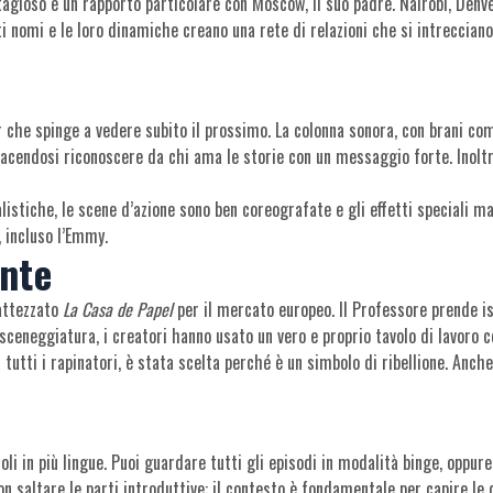
tagioso e un rapporto particolare con Moscow, il suo padre. Nairobi, Denve
i nomi e le loro dinamiche creano una rete di relazioni che si intrecciano
 che spinge a vedere subito il prossimo. La colonna sonora, con brani come
, facendosi riconoscere da chi ama le storie con un messaggio forte. Inoltr
alistiche, le scene d’azione sono ben coreografate e gli effetti speciali 
, incluso l’Emmy.
inte
battezzato
La Casa de Papel
per il mercato europeo. Il Professore prende isp
ceneggiatura, i creatori hanno usato un vero e proprio tavolo di lavoro 
tutti i rapinatori, è stata scelta perché è un simbolo di ribellione. Anche
titoli in più lingue. Puoi guardare tutti gli episodi in modalità binge, op
non saltare le parti introduttive: il contesto è fondamentale per capire le