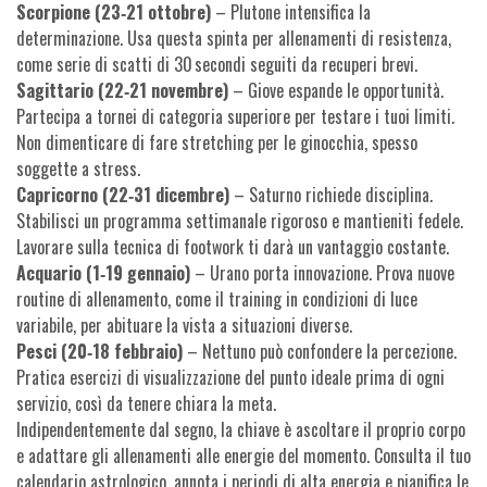
Scorpione (23‑21 ottobre)
– Plutone intensifica la
determinazione. Usa questa spinta per allenamenti di resistenza,
come serie di scatti di 30 secondi seguiti da recuperi brevi.
Sagittario (22‑21 novembre)
– Giove espande le opportunità.
Partecipa a tornei di categoria superiore per testare i tuoi limiti.
Non dimenticare di fare stretching per le ginocchia, spesso
soggette a stress.
Capricorno (22‑31 dicembre)
– Saturno richiede disciplina.
Stabilisci un programma settimanale rigoroso e mantieniti fedele.
Lavorare sulla tecnica di footwork ti darà un vantaggio costante.
Acquario (1‑19 gennaio)
– Urano porta innovazione. Prova nuove
routine di allenamento, come il training in condizioni di luce
variabile, per abituare la vista a situazioni diverse.
Pesci (20‑18 febbraio)
– Nettuno può confondere la percezione.
Pratica esercizi di visualizzazione del punto ideale prima di ogni
servizio, così da tenere chiara la meta.
Indipendentemente dal segno, la chiave è ascoltare il proprio corpo
e adattare gli allenamenti alle energie del momento. Consulta il tuo
calendario astrologico, annota i periodi di alta energia e pianifica le