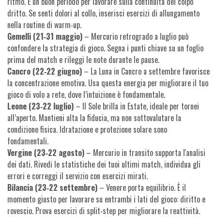
ritmo. È un buon periodo per lavorare sulla continuità del colpo
dritto. Se senti dolori al collo, inserisci esercizi di allungamento
nella routine di warm‑up.
Gemelli (21‑31 maggio)
– Mercurio retrogrado a luglio può
confondere la strategia di gioco. Segna i punti chiave su un foglio
prima del match e rileggi le note durante le pause.
Cancro (22‑22 giugno)
– La Luna in Cancro a settembre favorisce
la concentrazione emotiva. Usa questa energia per migliorare il tuo
gioco di volo a rete, dove l’intuizione è fondamentale.
Leone (23‑22 luglio)
– Il Sole brilla in Estate, ideale per tornei
all’aperto. Mantieni alta la fiducia, ma non sottovalutare la
condizione fisica. Idratazione e protezione solare sono
fondamentali.
Vergine (23‑22 agosto)
– Mercurio in transito supporta l'analisi
dei dati. Rivedi le statistiche dei tuoi ultimi match, individua gli
errori e correggi il servizio con esercizi mirati.
Bilancia (23‑22 settembre)
– Venere porta equilibrio. È il
momento giusto per lavorare su entrambi i lati del gioco: diritto e
rovescio. Prova esercizi di split‑step per migliorare la reattività.