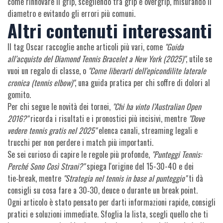
come rinnovare il grip, scegliendo tra grip e overgrip, misurando il
diametro e evitando gli errori più comuni.
Altri contenuti interessanti
Il tag Oscar raccoglie anche articoli più vari, come
"Guida
all’acquisto del Diamond Tennis Bracelet a New York (2025)"
, utile se
vuoi un regalo di classe, o
"Come liberarti dell'epicondilite laterale
cronica (tennis elbow)"
, una guida pratica per chi soffre di dolori al
gomito.
Per chi segue le novità dei tornei,
"Chi ha vinto l’Australian Open
2016?"
ricorda i risultati e i pronostici più incisivi, mentre
"Dove
vedere tennis gratis nel 2025"
elenca canali, streaming legali e
trucchi per non perdere i match più importanti.
Se sei curioso di capire le regole più profonde,
"Punteggi Tennis:
Perché Sono Così Strani?"
spiega l'origine del 15-30-40 e dei
tie‑break, mentre
"Strategia nel tennis in base al punteggio"
ti dà
consigli su cosa fare a 30‑30, deuce o durante un break point.
Ogni articolo è stato pensato per darti informazioni rapide, consigli
pratici e soluzioni immediate. Sfoglia la lista, scegli quello che ti