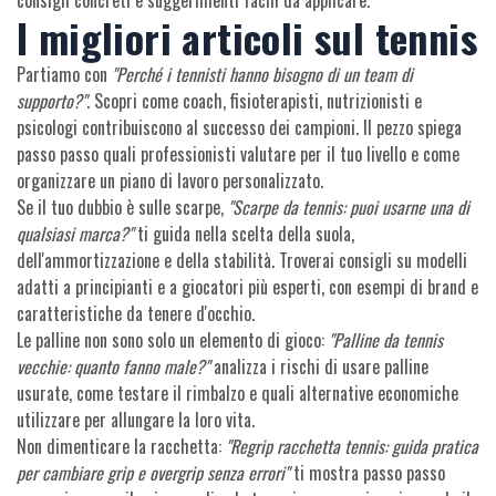
consigli concreti e suggerimenti facili da applicare.
I migliori articoli sul tennis
Partiamo con
"Perché i tennisti hanno bisogno di un team di
supporto?"
. Scopri come coach, fisioterapisti, nutrizionisti e
psicologi contribuiscono al successo dei campioni. Il pezzo spiega
passo passo quali professionisti valutare per il tuo livello e come
organizzare un piano di lavoro personalizzato.
Se il tuo dubbio è sulle scarpe,
"Scarpe da tennis: puoi usarne una di
qualsiasi marca?"
ti guida nella scelta della suola,
dell'ammortizzazione e della stabilità. Troverai consigli su modelli
adatti a principianti e a giocatori più esperti, con esempi di brand e
caratteristiche da tenere d'occhio.
Le palline non sono solo un elemento di gioco:
"Palline da tennis
vecchie: quanto fanno male?"
analizza i rischi di usare palline
usurate, come testare il rimbalzo e quali alternative economiche
utilizzare per allungare la loro vita.
Non dimenticare la racchetta:
"Regrip racchetta tennis: guida pratica
per cambiare grip e overgrip senza errori"
ti mostra passo passo