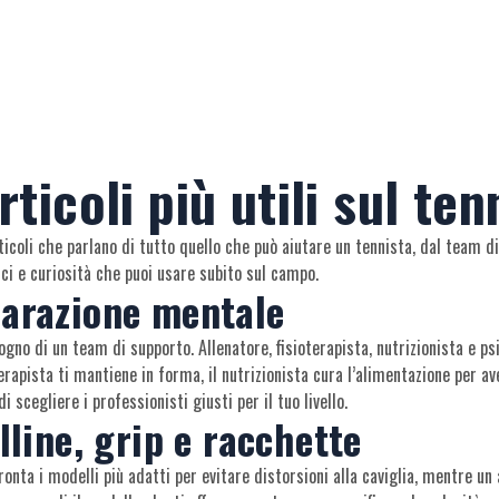
rticoli più utili sul ten
rticoli che parlano di tutto quello che può aiutare un tennista, dal team d
ici e curiosità che puoi usare subito sul campo.
parazione mentale
gno di un team di supporto. Allenatore, fisioterapista, nutrizionista e ps
oterapista ti mantiene in forma, il nutrizionista cura l’alimentazione per av
cegliere i professionisti giusti per il tuo livello.
lline, grip e racchette
onta i modelli più adatti per evitare distorsioni alla caviglia, mentre un 