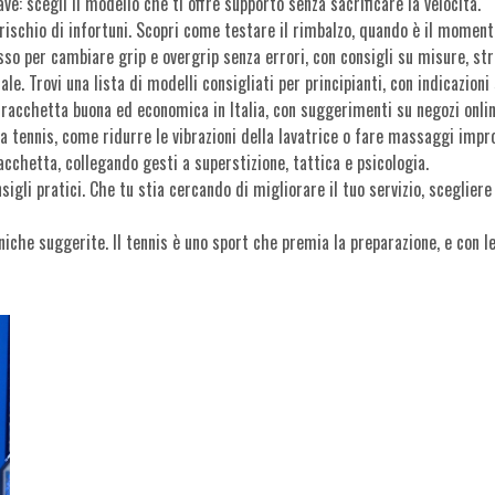
ave: scegli il modello che ti offre supporto senza sacrificare la velocità.
 rischio di infortuni. Scopri come testare il rimbalzo, quando è il moment
asso per cambiare grip e overgrip senza errori, con consigli su misure, st
e. Trovi una lista di modelli consigliati per principianti, con indicazion
a racchetta buona ed economica in Italia, con suggerimenti su negozi onlin
 da tennis, come ridurre le vibrazioni della lavatrice o fare massaggi imp
racchetta, collegando gesti a superstizione, tattica e psicologia.
sigli pratici. Che tu stia cercando di migliorare il tuo servizio, sceglier
niche suggerite. Il tennis è uno sport che premia la preparazione, e con le 