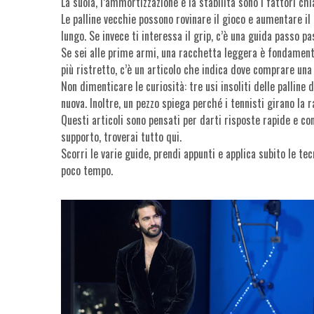
La suola, l’ammortizzazione e la stabilità sono i fattori chi
Le palline vecchie possono rovinare il gioco e aumentare il
lungo. Se invece ti interessa il grip, c’è una guida passo p
Se sei alle prime armi, una racchetta leggera è fondamental
più ristretto, c’è un articolo che indica dove comprare un
Non dimenticare le curiosità: tre usi insoliti delle palline
nuova. Inoltre, un pezzo spiega perché i tennisti girano la 
Questi articoli sono pensati per darti risposte rapide e con
supporto, troverai tutto qui.
Scorri le varie guide, prendi appunti e applica subito le tec
poco tempo.