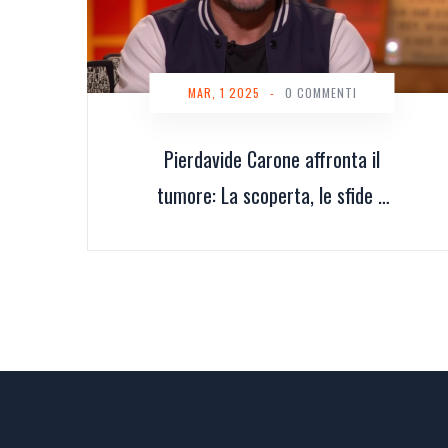
MAR, 1 2025
-
0 COMMENTI
Pierdavide Carone affronta il
tumore: La scoperta, le sfide e
il ritorno alla musica