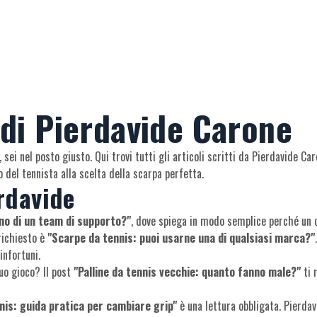
i di Pierdavide Carone
o, sei nel posto giusto. Qui trovi tutti gli articoli scritti da Pierdavide
 del tennista alla scelta della scarpa perfetta.
erdavide
no di un team di supporto?"
, dove spiega in modo semplice perché un c
richiesto è
"Scarpe da tennis: puoi usarne una di qualsiasi marca?"
infortuni.
tuo gioco? Il post
"Palline da tennis vecchie: quanto fanno male?"
ti 
is: guida pratica per cambiare grip"
è una lettura obbligata. Pierdav