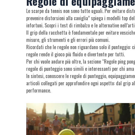
Regole di equipaggiamen
Le scarpe da tennis non sono tutte uguali. Per evitare dist
prevenire distorsioni alla caviglia” spiega i modelli top d
infortuni. Scopri i test di rimbalzo e le alternative nell’ar
Il grip della racchetta è fondamentale per evitare vesciche
misure, gli strumenti e gli errori più comuni.
Ricordati che le regole non riguardano solo il punteggio: ci
regole rende il gioco più fluido e divertente per tutti.
Per chi vuole andare più oltre, la sezione “Regole ping pon
regole di punteggio sono simili e interessanti per chi ama 
In sintesi, conoscere le regole di punteggio, equipaggiame
articoli collegati per approfondire ogni aspetto: dal grip a
performance.