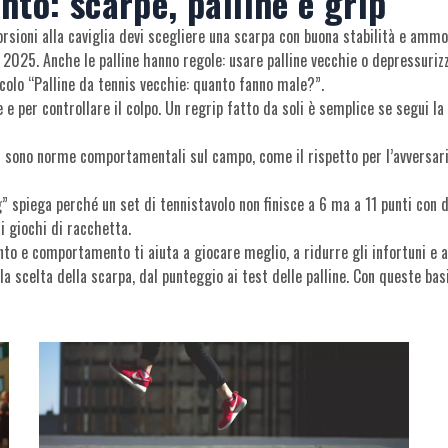
to: scarpe, palline e grip
orsioni alla caviglia devi scegliere una scarpa con buona stabilità e ammo
el 2025. Anche le palline hanno regole: usare palline vecchie o depressuri
ticolo “Palline da tennis vecchie: quanto fanno male?”.
 e per controllare il colpo. Un regrip fatto da soli è semplice se segui l
 sono norme comportamentali sul campo, come il rispetto per l’avversario e
g” spiega perché un set di tennistavolo non finisce a 6 ma a 11 punti con 
i giochi di racchetta.
nto e comportamento ti aiuta a giocare meglio, a ridurre gli infortuni e a
lla scelta della scarpa, dal punteggio ai test delle palline. Con queste ba