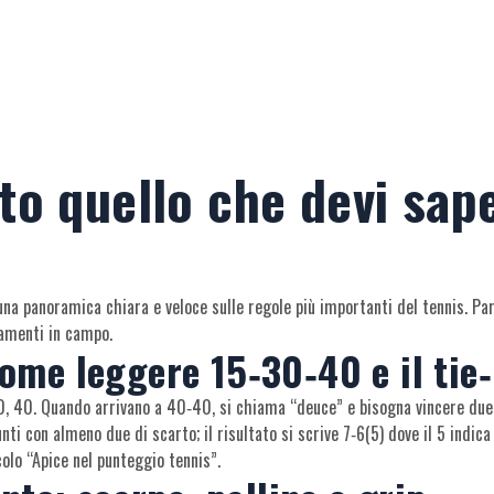
to quello che devi sap
i una panoramica chiara e veloce sulle regole più importanti del tennis. P
tamenti in campo.
come leggere 15‑30‑40 e il tie
30, 40. Quando arrivano a 40‑40, si chiama “deuce” e bisogna vincere due p
unti con almeno due di scarto; il risultato si scrive 7‑6(5) dove il 5 indica
icolo “Apice nel punteggio tennis”.