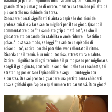
balance
(il punto di equilibrio della racchetta). Un headsize più
grande offre più margine di errore, mentre una tensione più alta dà
più controllo ma richiede più forza.
Conoscere questi significati ti aiuta a capire le decisioni dei
professionisti e a fare scelte migliori per il tuo gioco. Quando il
commentatore dice “ha cambiato grip a metà set”, sa che il
giocatore sta cercando più stabilità o vuole ridurre il fastidio al
polso. Allo stesso modo, se leggi “ha subito un episodio di
epicondilite”, capirai perché potrebbe aver rallentato il ritmo.
Ricorda che il tennis è un mix di tecnica, attrezzatura e salute.
Capire il significato di ogni termine è il primo passo per migliorare:
scegli il grip giusto, controlla le condizioni delle tue racchette, fai
stretching per evitare l'epicondilite e segui il punteggio con
sicurezza. Ora sei pronto a guardare una partita senza chiederti
cosa significhi quell'apice o quel numero tra parentesi. Buon gioco!