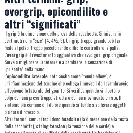
overgrip, epicondilite e
altri “significati”
Il
grip
è la dimensione della presa della racchetta. Si misura in
centimetri o in “size” (4, 4½, 5). Un grip troppo grande può far
male al polso; troppo piccolo rende difficile controllare la palla.
L'
overgrip
è il rivestimento aggiuntivo che avvolge il grip originale.
Serve a migliorare l'aderenza e a cambiare la sensazione di
“pulsante” nella mano.
L'
epicondilite laterale
, nota anche come "tennis elbow", è
un'infiammazione del tendine che collega i muscoli dell'avambraccio
all'epicondilo laterale del gomito. Si verifica quando si ripetono
colpi con una presa troppo stretta o con un movimento errato. Il
sintomo più comune è il dolore quando si tende a sollevare oggetti
o a fare il rovescio.
Altri termini comuni includono
headsize
(la dimensione della testa
della racchetta),
string tension
(la tensione delle corde) e