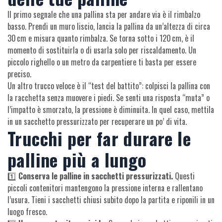
Il primo segnale che una pallina sta per andare via è il rimbalzo
basso. Prendi un muro liscio, lancia la pallina da un’altezza di circa
30 cm e misura quanto rimbalza. Se torna sotto i 120 cm, è il
momento di sostituirla o di usarla solo per riscaldamento. Un
piccolo righello o un metro da carpentiere ti basta per essere
preciso.
Un altro trucco veloce è il “test del battito”: colpisci la pallina con
la racchetta senza muovere i piedi. Se senti una risposta “muta” o
l’impatto è smorzato, la pressione è diminuita. In quel caso, mettila
in un sacchetto pressurizzato per recuperare un po’ di vita.
Trucchi per far durare le
palline più a lungo
1️⃣
Conserva le palline in sacchetti pressurizzati.
Questi
piccoli contenitori mantengono la pressione interna e rallentano
l’usura. Tieni i sacchetti chiusi subito dopo la partita e riponili in un
luogo fresco.