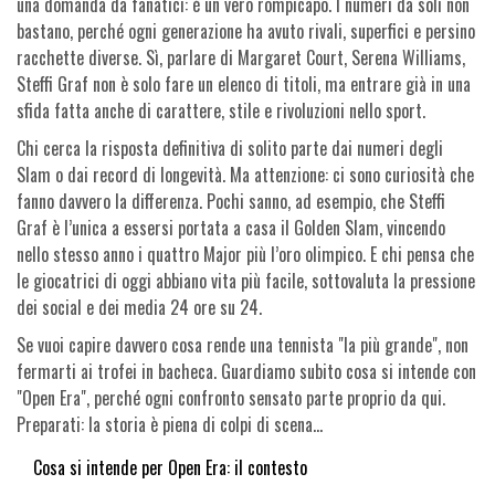
una domanda da fanatici: è un vero rompicapo. I numeri da soli non
bastano, perché ogni generazione ha avuto rivali, superfici e persino
racchette diverse. Sì, parlare di Margaret Court, Serena Williams,
Steffi Graf non è solo fare un elenco di titoli, ma entrare già in una
sfida fatta anche di carattere, stile e rivoluzioni nello sport.
Chi cerca la risposta definitiva di solito parte dai numeri degli
Slam o dai record di longevità. Ma attenzione: ci sono curiosità che
fanno davvero la differenza. Pochi sanno, ad esempio, che Steffi
Graf è l’unica a essersi portata a casa il Golden Slam, vincendo
nello stesso anno i quattro Major più l’oro olimpico. E chi pensa che
le giocatrici di oggi abbiano vita più facile, sottovaluta la pressione
dei social e dei media 24 ore su 24.
Se vuoi capire davvero cosa rende una tennista "la più grande", non
fermarti ai trofei in bacheca. Guardiamo subito cosa si intende con
"Open Era", perché ogni confronto sensato parte proprio da qui.
Preparati: la storia è piena di colpi di scena...
Cosa si intende per Open Era: il contesto