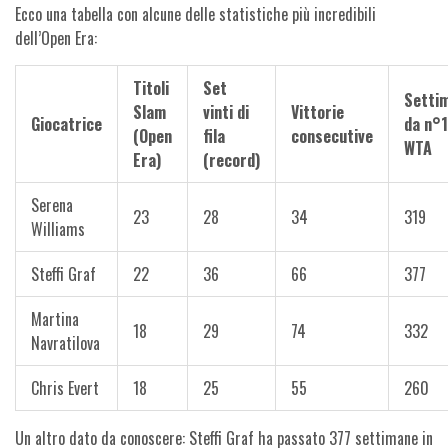
Ecco una tabella con alcune delle statistiche più incredibili
dell’Open Era:
Titoli
Set
Setti
Slam
vinti di
Vittorie
Giocatrice
da n°1
(Open
fila
consecutive
WTA
Era)
(record)
Serena
23
28
34
319
Williams
Steffi Graf
22
36
66
377
Martina
18
29
74
332
Navratilova
Chris Evert
18
25
55
260
Un altro dato da conoscere: Steffi Graf ha passato 377 settimane in