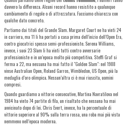
Quando parliamo delle regine del
tennis femminile
, i numeri fanno
davvero la differenza. Alcuni record hanno resistito a qualunque
cambiamento di regole o di attrezzatura. Facciamo chiarezza con
qualche dato concreto.
Partiamo dai titoli del Grande Slam. Margaret Court ne ha vinti 24
in carriera, ma 11 li ha portati a casa prima dell’inizio dell’Open Era,
contro giocatrici spesso semi-professioniste. Serena Williams,
invece, i suoi 23 Slam li ha vinti tutti contro avversarie
professioniste e in un’epoca molto più competitiva. Steffi Graf si
ferma a 22, ma nessuna ha mai fatto il "Golden Slam": nel 1988
vinse Australian Open, Roland Garros, Wimbledon, US Open, più la
medaglia d’oro olimpica. Nessun’altra ci è mai riuscita, uomini
compresi.
Quando guardiamo a vittorie consecutive, Martina Navratilova nel
1984 ha vinto 74 partite di fila, un risultato che nessuna ha mai
avvicinato dopo di lei. Chris Evert, invece, ha la percentuale di
vittorie superiore al 90% sulla terra rossa, una roba mai più vista
nemmeno nell’epoca moderna.