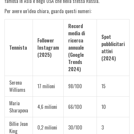
famosa in Asia e negli USA che nella stessa Russia.
Per avere un’idea chiara, guarda questi numeri:
Record
media di
Spot
Follower
ricerca
pubblicitari
Tennista
Instagram
annuale
attivi
(2025)
(Google
(2024)
Trends
2024)
Serena
17 milioni
98/100
15
Williams
Maria
4,6 milioni
66/100
10
Sharapova
Billie Jean
0,2 milioni
30/100
3
King