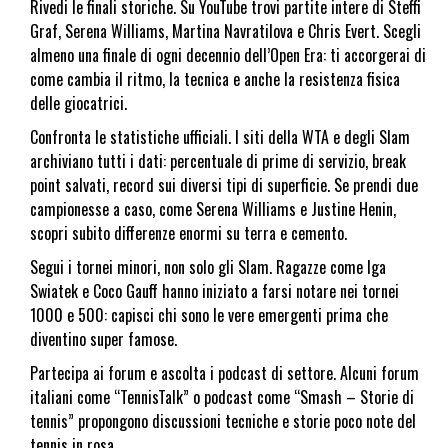
Rivedi le finali storiche. Su YouTube trovi partite intere di Steffi
Graf, Serena Williams, Martina Navratilova e Chris Evert. Scegli
almeno una finale di ogni decennio dell’Open Era: ti accorgerai di
come cambia il ritmo, la tecnica e anche la resistenza fisica
delle giocatrici.
Confronta le statistiche ufficiali. I siti della WTA e degli Slam
archiviano tutti i dati: percentuale di prime di servizio, break
point salvati, record sui diversi tipi di superficie. Se prendi due
campionesse a caso, come Serena Williams e Justine Henin,
scopri subito differenze enormi su terra e cemento.
Segui i tornei minori, non solo gli Slam. Ragazze come Iga
Swiatek e Coco Gauff hanno iniziato a farsi notare nei tornei
1000 e 500: capisci chi sono le vere emergenti prima che
diventino super famose.
Partecipa ai forum e ascolta i podcast di settore. Alcuni forum
italiani come “TennisTalk” o podcast come “Smash – Storie di
tennis” propongono discussioni tecniche e storie poco note del
tennis in rosa.