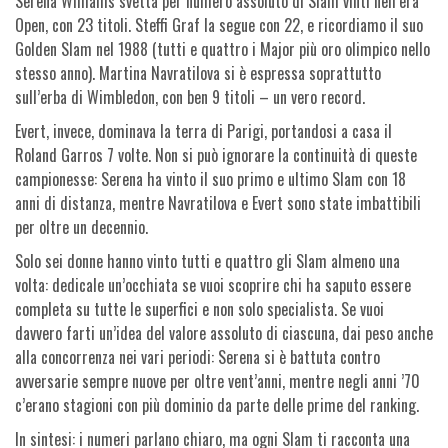
Serena Williams svetta per numero assoluto di Slam vinti nell’era
Open, con 23 titoli. Steffi Graf la segue con 22, e ricordiamo il suo
Golden Slam nel 1988 (tutti e quattro i Major più oro olimpico nello
stesso anno). Martina Navratilova si è espressa soprattutto
sull’erba di Wimbledon, con ben 9 titoli – un vero record.
Evert, invece, dominava la terra di Parigi, portandosi a casa il
Roland Garros 7 volte. Non si può ignorare la continuità di queste
campionesse: Serena ha vinto il suo primo e ultimo Slam con 18
anni di distanza, mentre Navratilova e Evert sono state imbattibili
per oltre un decennio.
Solo sei donne hanno vinto tutti e quattro gli Slam almeno una
volta: dedicale un’occhiata se vuoi scoprire chi ha saputo essere
completa su tutte le superfici e non solo specialista. Se vuoi
davvero farti un’idea del valore assoluto di ciascuna, dai peso anche
alla concorrenza nei vari periodi: Serena si è battuta contro
avversarie sempre nuove per oltre vent’anni, mentre negli anni ’70
c’erano stagioni con più dominio da parte delle prime del ranking.
In sintesi: i numeri parlano chiaro, ma ogni Slam ti racconta una