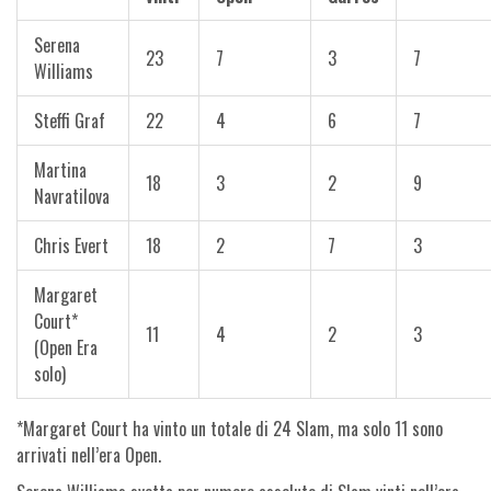
Serena
23
7
3
7
Williams
Steffi Graf
22
4
6
7
Martina
18
3
2
9
Navratilova
Chris Evert
18
2
7
3
Margaret
Court*
11
4
2
3
(Open Era
solo)
*Margaret Court ha vinto un totale di 24 Slam, ma solo 11 sono
arrivati nell’era Open.