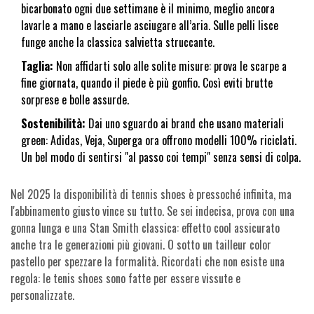
bicarbonato ogni due settimane è il minimo, meglio ancora
lavarle a mano e lasciarle asciugare all’aria. Sulle pelli lisce
funge anche la classica salvietta struccante.
Taglia:
Non affidarti solo alle solite misure: prova le scarpe a
fine giornata, quando il piede è più gonfio. Così eviti brutte
sorprese e bolle assurde.
Sostenibilità:
Dai uno sguardo ai brand che usano materiali
green: Adidas, Veja, Superga ora offrono modelli 100% riciclati.
Un bel modo di sentirsi "al passo coi tempi" senza sensi di colpa.
Nel 2025 la disponibilità di tennis shoes è pressoché infinita, ma
l'abbinamento giusto vince su tutto. Se sei indecisa, prova con una
gonna lunga e una Stan Smith classica: effetto cool assicurato
anche tra le generazioni più giovani. O sotto un tailleur color
pastello per spezzare la formalità. Ricordati che non esiste una
regola: le tenis shoes sono fatte per essere vissute e
personalizzate.