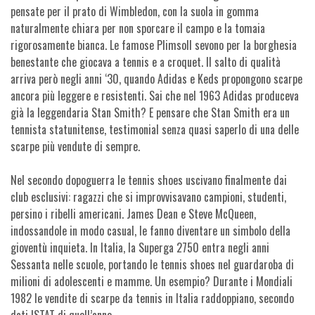
pensate per il prato di Wimbledon, con la suola in gomma
naturalmente chiara per non sporcare il campo e la tomaia
rigorosamente bianca. Le famose Plimsoll sevono per la borghesia
benestante che giocava a tennis e a croquet. Il salto di qualità
arriva però negli anni ‘30, quando Adidas e Keds propongono scarpe
ancora più leggere e resistenti. Sai che nel 1963 Adidas produceva
già la leggendaria Stan Smith? E pensare che Stan Smith era un
tennista statunitense, testimonial senza quasi saperlo di una delle
scarpe più vendute di sempre.
Nel secondo dopoguerra le tennis shoes uscivano finalmente dai
club esclusivi: ragazzi che si improvvisavano campioni, studenti,
persino i ribelli americani. James Dean e Steve McQueen,
indossandole in modo casual, le fanno diventare un simbolo della
gioventù inquieta. In Italia, la Superga 2750 entra negli anni
Sessanta nelle scuole, portando le tennis shoes nel guardaroba di
milioni di adolescenti e mamme. Un esempio? Durante i Mondiali
1982 le vendite di scarpe da tennis in Italia raddoppiano, secondo