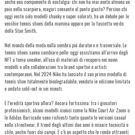
anche una componente di nostalgia: chi non ha mai avuto almeno un
paio nella scarpiera, magari consunte al punto giusto? Persino chi
oggi veste solo modelli chunky e super colorati, ha un debole per le
vecchie tennis shoes della mamma oppure per la fascetta verde
della Stan Smith.
Nel mondo della moda nulla sembra più duraturo e trasversale. Le
tennis shoes sanno cambiare pelle: oggi assistiamo all’arrivo degli
NFT a tema sneaker, all’uso di materiali di recupero nei nuovi
modelli e alle collaborazioni tra brand sportivi e artisti
contemporanei. Nel 2024 Nike ha lanciato il suo primo modello di
tennis shoe totalmente biodegradabile, venduto in edizione limitata
e andato sold-out in sei minuti.
E l’eredità sportiva allora? Ancora fortissima: tra i giocatori
professionisti, alcuni modelli iconici come la Nike Court Air Zoom o
le Adidas Barricade sono richiesti tanto quanto le versioni casual
nello streetwear. Il trend degli ultimi due anni è mixare tecnicità e
stile, anche fuori dai campi. E c’è un aspetto che le rende attraenti