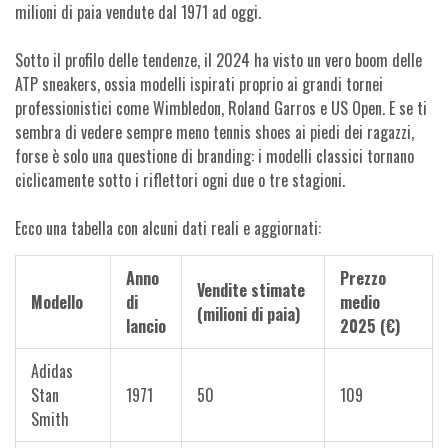
milioni di paia vendute dal 1971 ad oggi.
Sotto il profilo delle tendenze, il 2024 ha visto un vero boom delle
ATP sneakers, ossia modelli ispirati proprio ai grandi tornei
professionistici come Wimbledon, Roland Garros e US Open. E se ti
sembra di vedere sempre meno tennis shoes ai piedi dei ragazzi,
forse è solo una questione di branding: i modelli classici tornano
ciclicamente sotto i riflettori ogni due o tre stagioni.
Ecco una tabella con alcuni dati reali e aggiornati:
Anno
Prezzo
Vendite stimate
Modello
di
medio
(milioni di paia)
lancio
2025 (€)
Adidas
Stan
1971
50
109
Smith