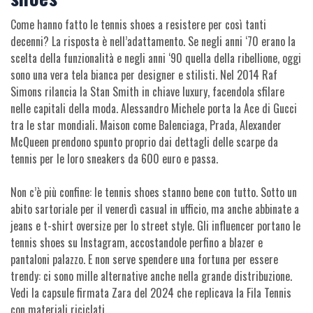
Come hanno fatto le tennis shoes a resistere per così tanti
decenni? La risposta è nell’adattamento. Se negli anni ‘70 erano la
scelta della funzionalità e negli anni ‘90 quella della ribellione, oggi
sono una vera tela bianca per designer e stilisti. Nel 2014 Raf
Simons rilancia la Stan Smith in chiave luxury, facendola sfilare
nelle capitali della moda. Alessandro Michele porta la Ace di Gucci
tra le star mondiali. Maison come Balenciaga, Prada, Alexander
McQueen prendono spunto proprio dai dettagli delle scarpe da
tennis per le loro sneakers da 600 euro e passa.
Non c’è più confine: le tennis shoes stanno bene con tutto. Sotto un
abito sartoriale per il venerdì casual in ufficio, ma anche abbinate a
jeans e t-shirt oversize per lo street style. Gli influencer portano le
tennis shoes su Instagram, accostandole perfino a blazer e
pantaloni palazzo. E non serve spendere una fortuna per essere
trendy: ci sono mille alternative anche nella grande distribuzione.
Vedi la capsule firmata Zara del 2024 che replicava la Fila Tennis
con materiali riciclati.