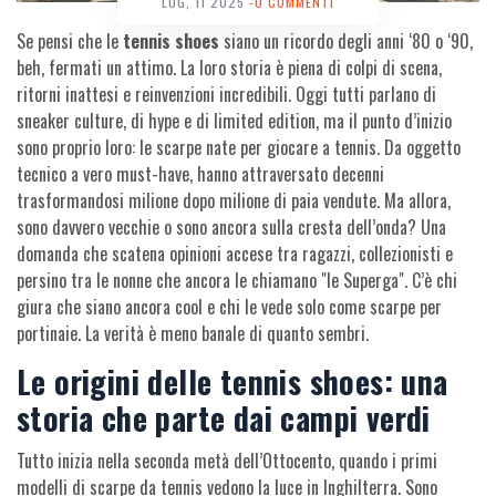
LUG, 11 2025
-0 COMMENTI
Se pensi che le
tennis shoes
siano un ricordo degli anni ‘80 o ‘90,
beh, fermati un attimo. La loro storia è piena di colpi di scena,
ritorni inattesi e reinvenzioni incredibili. Oggi tutti parlano di
sneaker culture, di hype e di limited edition, ma il punto d’inizio
sono proprio loro: le scarpe nate per giocare a tennis. Da oggetto
tecnico a vero must-have, hanno attraversato decenni
trasformandosi milione dopo milione di paia vendute. Ma allora,
sono davvero vecchie o sono ancora sulla cresta dell’onda? Una
domanda che scatena opinioni accese tra ragazzi, collezionisti e
persino tra le nonne che ancora le chiamano "le Superga". C’è chi
giura che siano ancora cool e chi le vede solo come scarpe per
portinaie. La verità è meno banale di quanto sembri.
Le origini delle tennis shoes: una
storia che parte dai campi verdi
Tutto inizia nella seconda metà dell’Ottocento, quando i primi
modelli di scarpe da tennis vedono la luce in Inghilterra. Sono