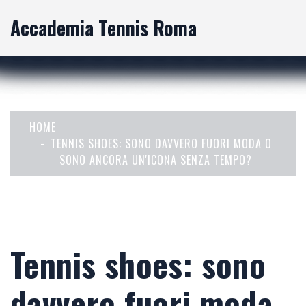
Accademia Tennis Roma
HOME
TENNIS SHOES: SONO DAVVERO FUORI MODA O
SONO ANCORA UN'ICONA SENZA TEMPO?
Tennis shoes: sono
davvero fuori moda