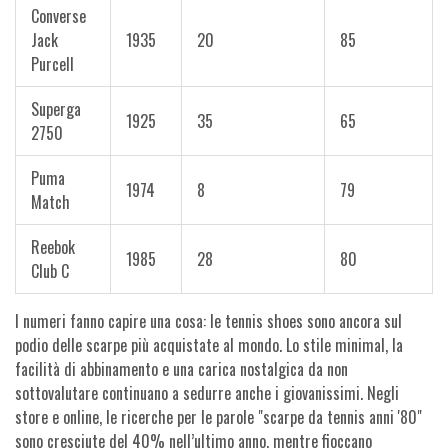
Converse
Jack
1935
20
85
Purcell
Superga
1925
35
65
2750
Puma
1974
8
79
Match
Reebok
1985
28
80
Club C
I numeri fanno capire una cosa: le tennis shoes sono ancora sul
podio delle scarpe più acquistate al mondo. Lo stile minimal, la
facilità di abbinamento e una carica nostalgica da non
sottovalutare continuano a sedurre anche i giovanissimi. Negli
store e online, le ricerche per le parole "scarpe da tennis anni '80"
sono cresciute del 40% nell’ultimo anno, mentre fioccano