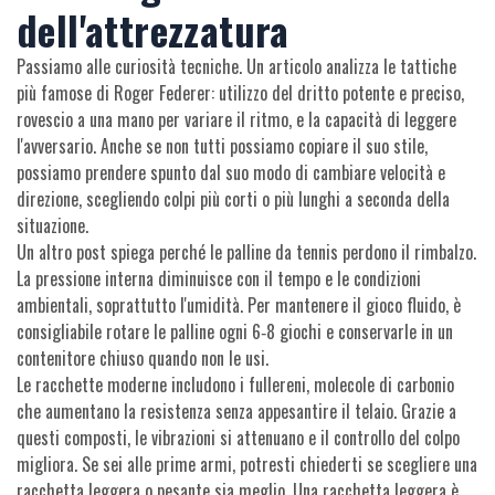
dell'attrezzatura
Passiamo alle curiosità tecniche. Un articolo analizza le tattiche
più famose di Roger Federer: utilizzo del dritto potente e preciso,
rovescio a una mano per variare il ritmo, e la capacità di leggere
l'avversario. Anche se non tutti possiamo copiare il suo stile,
possiamo prendere spunto dal suo modo di cambiare velocità e
direzione, scegliendo colpi più corti o più lunghi a seconda della
situazione.
Un altro post spiega perché le palline da tennis perdono il rimbalzo.
La pressione interna diminuisce con il tempo e le condizioni
ambientali, soprattutto l'umidità. Per mantenere il gioco fluido, è
consigliabile rotare le palline ogni 6‑8 giochi e conservarle in un
contenitore chiuso quando non le usi.
Le racchette moderne includono i fullereni, molecole di carbonio
che aumentano la resistenza senza appesantire il telaio. Grazie a
questi composti, le vibrazioni si attenuano e il controllo del colpo
migliora. Se sei alle prime armi, potresti chiederti se scegliere una
racchetta leggera o pesante sia meglio. Una racchetta leggera è