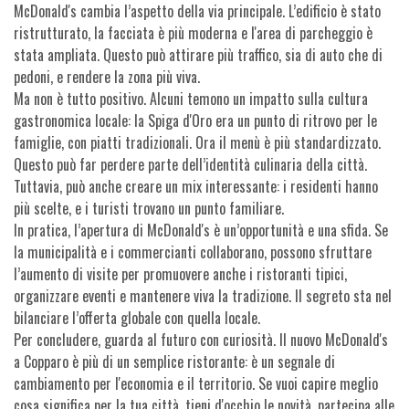
McDonald's cambia l’aspetto della via principale. L’edificio è stato
ristrutturato, la facciata è più moderna e l'area di parcheggio è
stata ampliata. Questo può attirare più traffico, sia di auto che di
pedoni, e rendere la zona più viva.
Ma non è tutto positivo. Alcuni temono un impatto sulla cultura
gastronomica locale: la Spiga d'Oro era un punto di ritrovo per le
famiglie, con piatti tradizionali. Ora il menù è più standardizzato.
Questo può far perdere parte dell’identità culinaria della città.
Tuttavia, può anche creare un mix interessante: i residenti hanno
più scelte, e i turisti trovano un punto familiare.
In pratica, l’apertura di McDonald's è un’opportunità e una sfida. Se
la municipalità e i commercianti collaborano, possono sfruttare
l’aumento di visite per promuovere anche i ristoranti tipici,
organizzare eventi e mantenere viva la tradizione. Il segreto sta nel
bilanciare l’offerta globale con quella locale.
Per concludere, guarda al futuro con curiosità. Il nuovo McDonald's
a Copparo è più di un semplice ristorante: è un segnale di
cambiamento per l'economia e il territorio. Se vuoi capire meglio
cosa significa per la tua città, tieni d'occhio le novità, partecipa alle