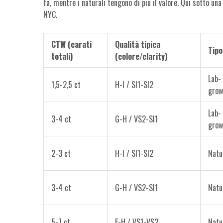
fa, mentre i naturali tengono di più il valore. Qui sotto una
NYC.
CTW (carati
Qualità tipica
Tipo
totali)
(colore/clarity)
Lab-
1,5-2,5 ct
H-I / SI1-SI2
grow
Lab-
3-4 ct
G-H / VS2-SI1
grow
2-3 ct
H-I / SI1-SI2
Natu
3-4 ct
G-H / VS2-SI1
Natu
5-7 ct
F-H / VS1-VS2
Natu