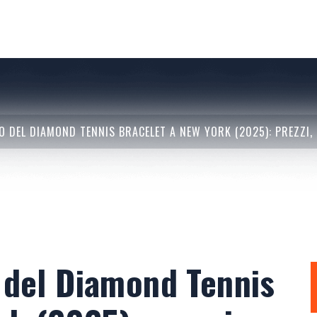
O DEL DIAMOND TENNIS BRACELET A NEW YORK (2025): PREZZI, 
o del Diamond Tennis