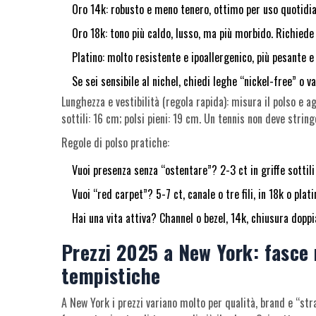
Oro 14k: robusto e meno tenero, ottimo per uso quotidian
Oro 18k: tono più caldo, lusso, ma più morbido. Richiede c
Platino: molto resistente e ipoallergenico, più pesante e
Se sei sensibile al nichel, chiedi leghe “nickel-free” o va
Lunghezza e vestibilità (regola rapida): misura il polso e a
sottili: 16 cm; polsi pieni: 19 cm. Un tennis non deve string
Regole di polso pratiche:
Vuoi presenza senza “ostentare”? 2-3 ct in griffe sottili
Vuoi “red carpet”? 5-7 ct, canale o tre fili, in 18k o plati
Hai una vita attiva? Channel o bezel, 14k, chiusura doppi
Prezzi 2025 a New York: fasce re
tempistiche
A New York i prezzi variano molto per qualità, brand e “str