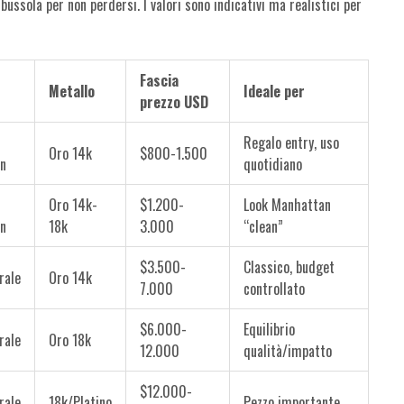
 bussola per non perdersi. I valori sono indicativi ma realistici per
Fascia
Metallo
Ideale per
prezzo USD
Regalo entry, uso
Oro 14k
$800-1.500
n
quotidiano
Oro 14k-
$1.200-
Look Manhattan
n
18k
3.000
“clean”
$3.500-
Classico, budget
rale
Oro 14k
7.000
controllato
$6.000-
Equilibrio
rale
Oro 18k
12.000
qualità/impatto
$12.000-
rale
18k/Platino
Pezzo importante