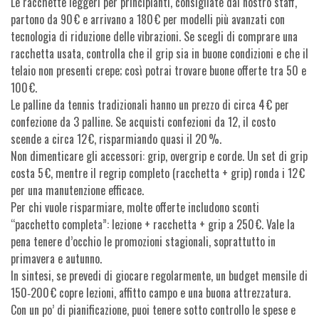
Le racchette leggeri per principianti, consigliate dal nostro staff,
partono da 90 € e arrivano a 180 € per modelli più avanzati con
tecnologia di riduzione delle vibrazioni. Se scegli di comprare una
racchetta usata, controlla che il grip sia in buone condizioni e che il
telaio non presenti crepe; così potrai trovare buone offerte tra 50 e
100 €.
Le palline da tennis tradizionali hanno un prezzo di circa 4 € per
confezione da 3 palline. Se acquisti confezioni da 12, il costo
scende a circa 12 €, risparmiando quasi il 20 %.
Non dimenticare gli accessori: grip, overgrip e corde. Un set di grip
costa 5 €, mentre il regrip completo (racchetta + grip) ronda i 12 €
per una manutenzione efficace.
Per chi vuole risparmiare, molte offerte includono sconti
“pacchetto completa”: lezione + racchetta + grip a 250 €. Vale la
pena tenere d’occhio le promozioni stagionali, soprattutto in
primavera e autunno.
In sintesi, se prevedi di giocare regolarmente, un budget mensile di
150‑200 € copre lezioni, affitto campo e una buona attrezzatura.
Con un po’ di pianificazione, puoi tenere sotto controllo le spese e