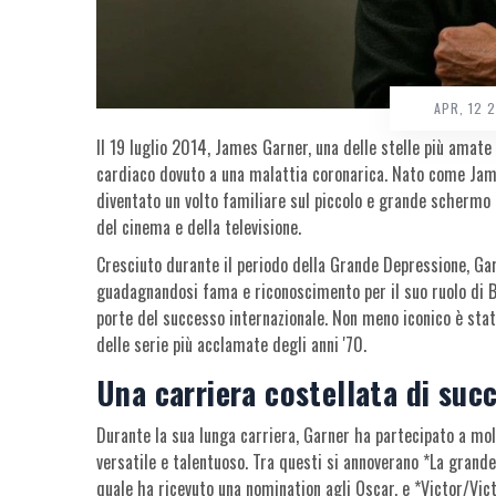
APR, 12 
Il 19 luglio 2014, James Garner, una delle stelle più amate 
cardiaco dovuto a una malattia coronarica. Nato come Jam
diventato un volto familiare sul piccolo e grande schermo 
del cinema e della televisione.
Cresciuto durante il periodo della Grande Depressione, G
guadagnandosi fama e riconoscimento per il suo ruolo di Br
porte del successo internazionale. Non meno iconico è stat
delle serie più acclamate degli anni '70.
Una carriera costellata di suc
Durante la sua lunga carriera, Garner ha partecipato a mo
versatile e talentuoso. Tra questi si annoverano *La grand
quale ha ricevuto una nomination agli Oscar, e *Victor/Vic