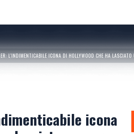
ER: L'INDIMENTICABILE ICONA DI HOLLYWOOD CHE HA LASCIATO 
ndimenticabile icona