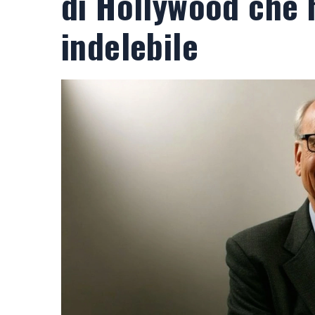
di Hollywood che 
indelebile