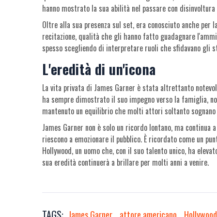
hanno mostrato la sua abilità nel passare con disinvoltura 
Oltre alla sua presenza sul set, era conosciuto anche per l
recitazione, qualità che gli hanno fatto guadagnare l'ammir
spesso scegliendo di interpretare ruoli che sfidavano gli s
L'eredità di un'icona
La vita privata di James Garner è stata altrettanto notevol
ha sempre dimostrato il suo impegno verso la famiglia, no
mantenuto un equilibrio che molti attori soltanto sognano
James Garner non è solo un ricordo lontano, ma continua a
riescono a emozionare il pubblico. È ricordato come un punt
Hollywood, un uomo che, con il suo talento unico, ha elevat
sua eredità continuerà a brillare per molti anni a venire.
TAGS:
James Garner
attore americano
Hollywood