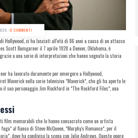
2025
-0 COMMENTI
di Hollywood, ci ha lasciati all'età di 86 anni a causa di un attacco
es Scott Bumgarner il 7 aprile 1928 a Denver, Oklahoma, è
grazie a una serie di interpretazioni che hanno segnato la storia
arner ha lavorato duramente per emergere a Hollywood,
et Maverick nella serie televisiva *Maverick*, che gli ha aperto le
o il suo personaggio Jim Rockford in *The Rockford Files*, una
cessi
lti film memorabili che lo hanno consacrato come un artista
e fuga* al fianco di Steve McQueen, *Murphy's Romance*, per il
toria*, dove ha condiviso la scena con Julie Andrews. Queste opere