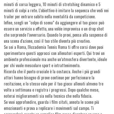
minuti di corsa leggera, 10 minuti di stretching dinamico e 5
minuti di colpi a rete. L’obiettivo è imitare la sequenza che vedi nei
trailer per entrare subito nella mentalità da competizione.
Infine, scegli un “colpo di scena” da aggiungere al tuo gioco: può
essere un servizio a effetto, una volée improvvisa o un drop shot
che sorprende l’avversario. Quando lo provi, pensa alla suspense di
una scena d'azione, così il tuo stile diventa più creativo.
Se sei a Roma, l'Accademia Tennis Roma ti offre corsi dove puoi
sperimentare questi approcci con allenatori esperti. Qui trovi un
ambiente professionale ma anche un’atmosfera divertente, ideale
per chi vuole mescolare sport e intrattenimento.
Ricorda che il punto cruciale è la costanza. Anche i più grandi
attori hanno bisogno di prove continue per perfezionare la
recitazione, e lo stesso vale per il tuo gioco: allenati almeno tre
volte a settimana e registra i progressi. Dopo qualche mese,
noterai miglioramenti sia nella tecnica che nella fiducia.
Se vuoi approfondire, guarda i film citati, annota le scene più
emozionanti e prova a replicare i movimenti sul campo. Ti