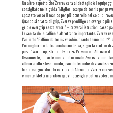
Un altro aspetto che Zverev cura al dettaglio è l'equipaggi
consigliato nella guida "Migliori scarpe da tennis per prev
spostato verso il manico per più controllo nei colpi di rove
Quando si tratta di grip, Zverev predilige un overgrip più 
grip e overgrip senza errori" – troverai istruzioni passo pa
La scelta delle palline è altrettanto importante. Zverev u
L'articolo "Palline da tennis vecchie: quanto fanno male?"
Per migliorare la tua condizione fisica, segui la routine di Z
pezzo "Warm-up, Stretch, Esercizi: Prevenire e Allenare il T
Ovviamente, la parte mentale è cruciale. Zverev fa meditaz
allenarsi allo stesso modo, usando tecniche di visualizzazi
In sintesi, guardare la carriera di Alexander Zverev non se
e mente. Metti in pratica questi consigli e potrai vedere 