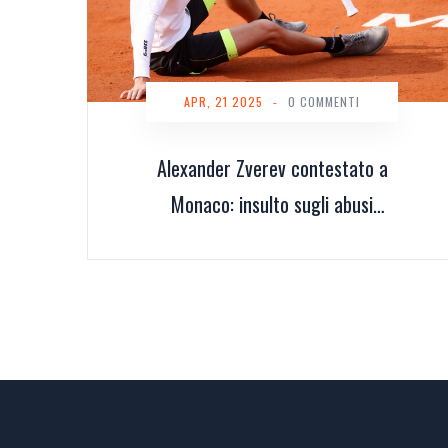
APR, 21 2025
-
0 COMMENTI
Alexander Zverev contestato a
Monaco: insulto sugli abusi
domestici durante il match, il
tennista risponde e vince