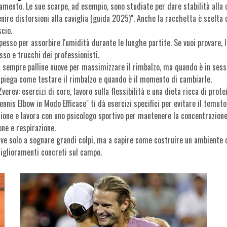
amento. Le sue scarpe, ad esempio, sono studiate per dare stabilità alla c
enire distorsioni alla caviglia (guida 2025)". Anche la racchetta è scelt
scio.
spesso per assorbire l'umidità durante le lunghe partite. Se vuoi provare,
sso e trucchi dei professionisti.
sa sempre palline nuove per massimizzare il rimbalzo, ma quando è in ses
 spiega come testare il rimbalzo e quando è il momento di cambiarle.
verev: esercizi di core, lavoro sulla flessibilità e una dieta ricca di prote
ennis Elbow in Modo Efficace" ti dà esercizi specifici per evitare il temuto
ione e lavora con uno psicologo sportivo per mantenere la concentrazion
one e respirazione.
rve solo a sognare grandi colpi, ma a capire come costruire un ambiente d
miglioramenti concreti sul campo.