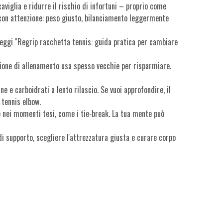
aviglia e ridurre il rischio di infortuni – proprio come
a con attenzione: peso giusto, bilanciamento leggermente
 leggi "Regrip racchetta tennis: guida pratica per cambiare
sione di allenamento usa spesso vecchie per risparmiare.
ine e carboidrati a lento rilascio. Se vuoi approfondire, il
 tennis elbow.
e nei momenti tesi, come i tie‑break. La tua mente può
i supporto, scegliere l'attrezzatura giusta e curare corpo