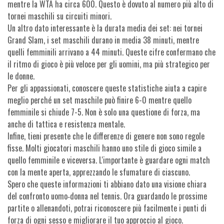
mentre la WTA ha circa 600. Questo è dovuto al numero più alto di
tornei maschili su circuiti minori.
Un altro dato interessante è la durata media dei set: nei tornei
Grand Slam, i set maschili durano in media 38 minuti, mentre
quelli femminili arrivano a 44 minuti. Queste cifre confermano che
il ritmo di gioco è più veloce per gli uomini, ma più strategico per
le donne.
Per gli appassionati, conoscere queste statistiche aiuta a capire
meglio perché un set maschile può finire 6-0 mentre quello
femminile si chiude 7-5. Non è solo una questione di forza, ma
anche di tattica e resistenza mentale.
Infine, tieni presente che le differenze di genere non sono regole
fisse. Molti giocatori maschili hanno uno stile di gioco simile a
quello femminile e viceversa. L'importante è guardare ogni match
con la mente aperta, apprezzando le sfumature di ciascuno.
Spero che queste informazioni ti abbiano dato una visione chiara
del confronto uomo‑donna nel tennis. Ora guardando le prossime
partite o allenandoti, potrai riconoscere più facilmente i punti di
forza di ogni sesso e migliorare il tuo approccio al gioco.