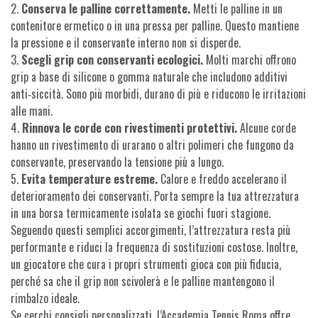
2.
Conserva le palline correttamente.
Metti le palline in un
contenitore ermetico o in una pressa per palline. Questo mantiene
la pressione e il conservante interno non si disperde.
3.
Scegli grip con conservanti ecologici.
Molti marchi offrono
grip a base di silicone o gomma naturale che includono additivi
anti‑siccità. Sono più morbidi, durano di più e riducono le irritazioni
alle mani.
4.
Rinnova le corde con rivestimenti protettivi.
Alcune corde
hanno un rivestimento di urarano o altri polimeri che fungono da
conservante, preservando la tensione più a lungo.
5.
Evita temperature estreme.
Calore e freddo accelerano il
deterioramento dei conservanti. Porta sempre la tua attrezzatura
in una borsa termicamente isolata se giochi fuori stagione.
Seguendo questi semplici accorgimenti, l’attrezzatura resta più
performante e riduci la frequenza di sostituzioni costose. Inoltre,
un giocatore che cura i propri strumenti gioca con più fiducia,
perché sa che il grip non scivolerà e le palline mantengono il
rimbalzo ideale.
Se cerchi consigli personalizzati, l’Accademia Tennis Roma offre