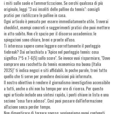
i miti sulle suole e l'ammortizzazione. Se cerchi qualcosa di più
originale, leggi "3 usi insoliti delle palline da tennis": consigli
pratici per riutilizzare le palline in casa.
Ogni articolo è pensato per essere immediatamente utile. Troverai
checklist, esempi concreti e suggerimenti pratici che puoi mettere
in atto subito. Non c'è spazio per il discorso accademico; le
spiegazioni sono chiare, brevi e pronte all'uso.
Ti interessa sapere come leggere correttamente il punteggio
tiebreak? Dai un’occhiata a "Apice nel punteggio tennis: cosa
significa 7^5 e 7-6(5) sullo score". Se invece vuoi risparmiare, "Dove
comprare una racchetta da tennis economica ma buona (Italia
2025)" ti indica negozi e siti affidabili. In poche parole, trovi tutto
quello che ti serve per prendere decisioni più informate.
Il nostro obiettivo è rendere il giornalismo investigativo accessibile
a tutti, anche a chi non ha tempo per ore di ricerca. Per questo
ogni articolo include una sintesi rapida, i punti chiave in lista e una
sezione "cosa fare adesso". Così puoi passare dall'informazione
all'azione senza perder tempo.
Non dimenticare di tornare spesso: aggiungiamo nuovi contenuti