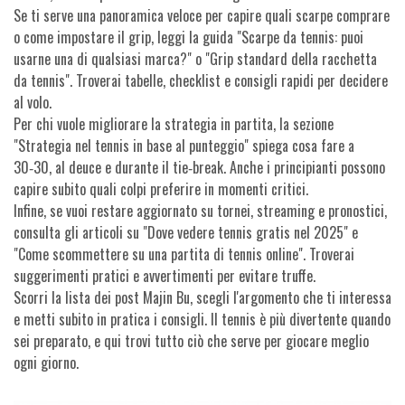
Se ti serve una panoramica veloce per capire quali scarpe comprare
o come impostare il grip, leggi la guida "Scarpe da tennis: puoi
usarne una di qualsiasi marca?" o "Grip standard della racchetta
da tennis". Troverai tabelle, checklist e consigli rapidi per decidere
al volo.
Per chi vuole migliorare la strategia in partita, la sezione
"Strategia nel tennis in base al punteggio" spiega cosa fare a
30‑30, al deuce e durante il tie‑break. Anche i principianti possono
capire subito quali colpi preferire in momenti critici.
Infine, se vuoi restare aggiornato su tornei, streaming e pronostici,
consulta gli articoli su "Dove vedere tennis gratis nel 2025" e
"Come scommettere su una partita di tennis online". Troverai
suggerimenti pratici e avvertimenti per evitare truffe.
Scorri la lista dei post Majin Bu, scegli l'argomento che ti interessa
e metti subito in pratica i consigli. Il tennis è più divertente quando
sei preparato, e qui trovi tutto ciò che serve per giocare meglio
ogni giorno.