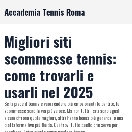
Accademia Tennis Roma
Migliori siti
scommesse tennis:
come trovarli e
usarli nel 2025
Se ti piace il tennis e vuoi rendere più emozionanti le partite, le
scommesse sono la via più veloce. Ma non tutti i siti sono uguali:
alcuni offrono quote migliori, altri hanno bonus più generosi o una
piattaforma live più fluida. Qui trovi tutto quello che serve per