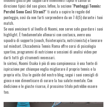
modello giusto per supportare movimenti rapidi e cambi di
direzione tipici del suo gioco. Infine, la sezione "
Punteggi Tennis:
Perché Sono Così Strani?
" ti aiuta a capire le regole del
punteggio, così da non farti sorprendere da un 7‑6(5) durante i tuoi
match.
Se vuoi avvicinarti al livello di Naomi, non serve solo guardare i suoi
highlight. È fondamentale allenarsi con costanza, avere una
squadra di supporto (coach, fisioterapista, nutrizionista) e lavorare
sul mindset. L’Accademia Tennis Roma offre corsi di psicologia
sportiva, programmi di nutrizione e sessioni di analisi video per
darti tutti gli strumenti necessari.
In sintesi, Naomi Osaka è più di una campionessa: è una fonte di
ispirazione per chiunque voglia migliorare il proprio tennis e la
propria vita. Usa le guide del nostro blog, segui i suoi consigli di
gioco e non dimenticare di curare la tua salute mentale. Con
dedizione e le giuste risorse, il prossimo titolo potrebbe essere
tuo.