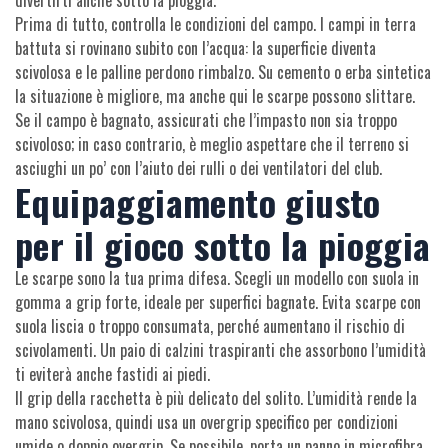
divertirti anche sotto la pioggia.
Prima di tutto, controlla le condizioni del campo. I campi in terra
battuta si rovinano subito con l’acqua: la superficie diventa
scivolosa e le palline perdono rimbalzo. Su cemento o erba sintetica
la situazione è migliore, ma anche qui le scarpe possono slittare.
Se il campo è bagnato, assicurati che l’impasto non sia troppo
scivoloso; in caso contrario, è meglio aspettare che il terreno si
asciughi un po’ con l’aiuto dei rulli o dei ventilatori del club.
Equipaggiamento giusto
per il gioco sotto la pioggia
Le scarpe sono la tua prima difesa. Scegli un modello con suola in
gomma a grip forte, ideale per superfici bagnate. Evita scarpe con
suola liscia o troppo consumata, perché aumentano il rischio di
scivolamenti. Un paio di calzini traspiranti che assorbono l’umidità
ti eviterà anche fastidi ai piedi.
Il grip della racchetta è più delicato del solito. L’umidità rende la
mano scivolosa, quindi usa un overgrip specifico per condizioni
umide o doppio overgrip. Se possibile, porta un panno in microfibra