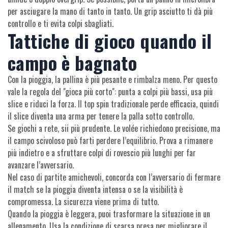
per asciugare la mano di tanto in tanto. Un grip asciutto ti dà più
controllo e ti evita colpi sbagliati.
Tattiche di gioco quando il
campo è bagnato
Con la pioggia, la pallina è più pesante e rimbalza meno. Per questo
vale la regola del "gioca più corto": punta a colpi più bassi, usa più
slice e riduci la forza. Il top spin tradizionale perde efficacia, quindi
il slice diventa una arma per tenere la palla sotto controllo.
Se giochi a rete, sii più prudente. Le volée richiedono precisione, ma
il campo scivoloso può farti perdere l’equilibrio. Prova a rimanere
più indietro e a sfruttare colpi di rovescio più lunghi per far
avanzare l’avversario.
Nel caso di partite amichevoli, concorda con l’avversario di fermare
il match se la pioggia diventa intensa o se la visibilità è
compromessa. La sicurezza viene prima di tutto.
Quando la pioggia è leggera, puoi trasformare la situazione in un
allenamento. Usa la condizione di scarsa presa per migliorare il