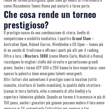
rende un torneo prestigioso, quali sono gli eventi di riferimento e
come l'Accademia Tennis Roma può aiutarti a farne parte.
Che cosa rende un torneo
prestigioso?
Il prestigio nasce da una combinazione di storia, livello di
competizione e visibilità mediatica. I quattro
Grand Slam
–
Australian Open, Roland Garros, Wimbledon e US Open – hanno più
di un secolo di tradizione e offrono i punti più alti per il ranking.
Oltre a loro, i
Masters 1000
(come Monte Carlo, Madrid e Roma)
raccolgono le migliori stelle del circuito e garantiscono grandi
premi. Anche i tornei ATP 500 e 250 hanno la loro importanza: sono
spesso la palestra dove emergono talenti emergenti.
Altri fattori che aumentano il prestigio sono la location (città
iconiche, strutture di livello mondiale), la qualità delle strutture
(campi in terra battuta, erba o cemento di alto livello) e la
copertura televisiva globale. Quando un torneo è trasmesso in più di
150 paesi, anche i giocatori più giovani possono vedere il loro nome
apparire in TV, aumentando l’attrattiva per sponsor e fan.