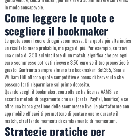
guida veloce, senza fronzoli, per iniziare a scommettere sul tennis
in modo consapevole.
Come leggere le quote e
scegliere il bookmaker
Le quote sono il cuore di ogni scommessa. Una quota più alta indica
un risultato meno probabile, ma paga di più. Per esempio, se trovi
una quota di 3.50 sul vincitore di un match, significa che per ogni
euro scommesso potresti ricevere 3,50 euro se il tuo pronostico è
giusto. Confronta sempre almeno tre bookmaker: Bet365, Snai e
William Hill offrono quote competitive e bonus di benvenuto che
possono farti risparmiare sul primo deposito.
Quando scegli il bookmaker, controlla se ha licenza AAMS, se
accetta metodi di pagamento che usi (carta, PayPal, bonifico) e se
offre una buona gestione delle scommesse live. Le piattaforme con
app mobile efficaci ti permettono di puntare anche durante il
match, sfruttando momenti di cambiamento di momentum.
Strategie pratiche per