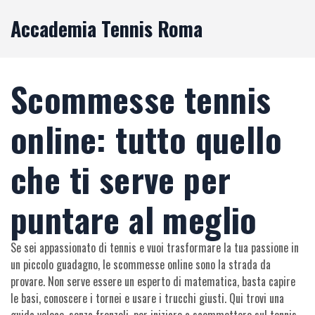
Accademia Tennis Roma
Scommesse tennis
online: tutto quello
che ti serve per
puntare al meglio
Se sei appassionato di tennis e vuoi trasformare la tua passione in
un piccolo guadagno, le scommesse online sono la strada da
provare. Non serve essere un esperto di matematica, basta capire
le basi, conoscere i tornei e usare i trucchi giusti. Qui trovi una