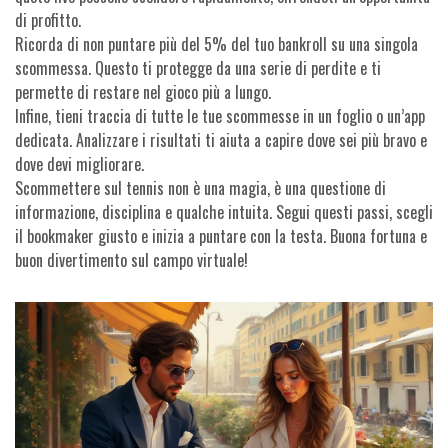
di profitto.
Ricorda di non puntare più del 5% del tuo bankroll su una singola
scommessa. Questo ti protegge da una serie di perdite e ti
permette di restare nel gioco più a lungo.
Infine, tieni traccia di tutte le tue scommesse in un foglio o un’app
dedicata. Analizzare i risultati ti aiuta a capire dove sei più bravo e
dove devi migliorare.
Scommettere sul tennis non è una magia, è una questione di
informazione, disciplina e qualche intuita. Segui questi passi, scegli
il bookmaker giusto e inizia a puntare con la testa. Buona fortuna e
buon divertimento sul campo virtuale!