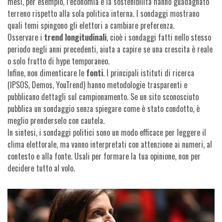
mesi, per esempio, l’economia e la sostenibilità hanno guadagnato
terreno rispetto alla sola politica interna. I sondaggi mostrano
quali temi spingono gli elettori a cambiare preferenza.
Osservare i
trend longitudinali
, cioè i sondaggi fatti nello stesso
periodo negli anni precedenti, aiuta a capire se una crescita è reale
o solo frutto di hype temporaneo.
Infine, non dimenticare le
fonti
. I principali istituti di ricerca
(IPSOS, Demos, YouTrend) hanno metodologie trasparenti e
pubblicano dettagli sul campionamento. Se un sito sconosciuto
pubblica un sondaggio senza spiegare come è stato condotto, è
meglio prenderselo con cautela.
In sintesi, i sondaggi politici sono un modo efficace per leggere il
clima elettorale, ma vanno interpretati con attenzione ai numeri, al
contesto e alla fonte. Usali per formare la tua opinione, non per
decidere tutto al volo.