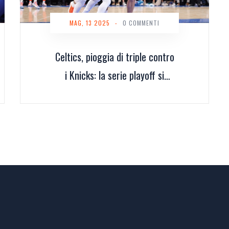
MAG, 13 2025
-
0 COMMENTI
Celtics, pioggia di triple contro
i Knicks: la serie playoff si
riaccende