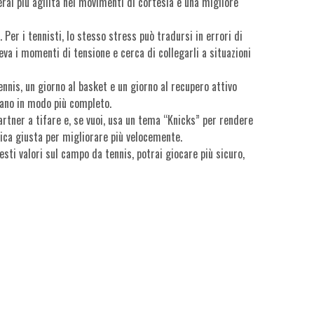
rai più agilità nei movimenti di cortesia e una migliore
. Per i tennisti, lo stesso stress può tradursi in errori di
eva i momenti di tensione e cerca di collegarli a situazioni
nnis, un giorno al basket e un giorno al recupero attivo
orano in modo più completo.
partner a tifare e, se vuoi, usa un tema “Knicks” per rendere
arica giusta per migliorare più velocemente.
esti valori sul campo da tennis, potrai giocare più sicuro,