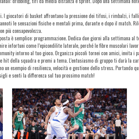
anali: dribbling, tiri da media distanza e sprint. Dopo una settimana note
I giocatori di basket affrontano la pressione dei tifosi, i rimbalzi, i falli
 annoti le sensazioni fisiche e mentali prima, durante e dopo il match. Ril
con più consapevolezza.
risposta è semplice: programmazione. Dedica due giorni alla settimana al te
ire infortuni come l’epicondilite laterale, perché le fibre muscolari lav
munity intorno al tuo gioco. Organizza piccoli tornei con amici, invita i 
n le hit della squadra e premi a tema. L’entusiasmo di gruppo ti darà la c
no un esempio di resilienza, velocità e gestione dello stress. Portando qu
sigli e senti la differenza sul tuo prossimo match!