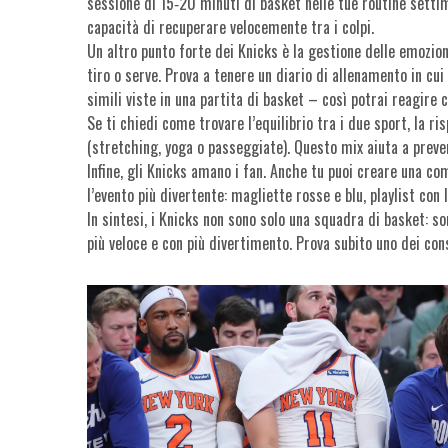
sessione di 15‑20 minuti di basket nelle tue routine settim
capacità di recuperare velocemente tra i colpi.
Un altro punto forte dei Knicks è la gestione delle emozioni. 
tiro o serve. Prova a tenere un diario di allenamento in cui
simili viste in una partita di basket – così potrai reagire 
Se ti chiedi come trovare l’equilibrio tra i due sport, la 
(stretching, yoga o passeggiate). Questo mix aiuta a preven
Infine, gli Knicks amano i fan. Anche tu puoi creare una com
l’evento più divertente: magliette rosse e blu, playlist co
In sintesi, i Knicks non sono solo una squadra di basket: so
più veloce e con più divertimento. Prova subito uno dei con