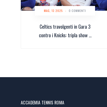
MAG, 13 2025
-
0 COMMENTI
Celtics travolgenti in Gara 3
contro i Knicks: tripla show e
monito di Brunson sulla
concentrazione playoff
ACCADEMIA TENNIS ROMA