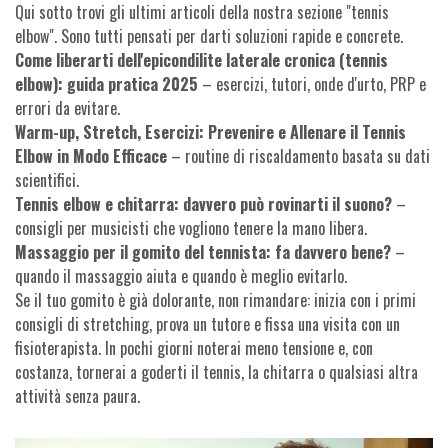
Qui sotto trovi gli ultimi articoli della nostra sezione "tennis
elbow". Sono tutti pensati per darti soluzioni rapide e concrete.
Come liberarti dell'epicondilite laterale cronica (tennis
elbow): guida pratica 2025
– esercizi, tutori, onde d'urto, PRP e
errori da evitare.
Warm-up, Stretch, Esercizi: Prevenire e Allenare il Tennis
Elbow in Modo Efficace
– routine di riscaldamento basata su dati
scientifici.
Tennis elbow e chitarra: davvero può rovinarti il suono?
–
consigli per musicisti che vogliono tenere la mano libera.
Massaggio per il gomito del tennista: fa davvero bene?
–
quando il massaggio aiuta e quando è meglio evitarlo.
Se il tuo gomito è già dolorante, non rimandare: inizia con i primi
consigli di stretching, prova un tutore e fissa una visita con un
fisioterapista. In pochi giorni noterai meno tensione e, con
costanza, tornerai a goderti il tennis, la chitarra o qualsiasi altra
attività senza paura.