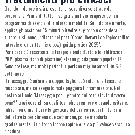
Quando il dolore è già presente, ci sono diverse strade da
percorrere. Prima di tutto, rivolgiti a un fisioterapista per un
programma di esercizi di rinforzo e mobilità. Se il dolore è forte,
applica ghiaccio per 15 minuti più volte al giorno e considera un
tutore in silicone, indicato nel post "Come liberarti dell'epicondilite
laterale cronica (tennis elbow): guida pratica 2025".
Per i casi più resistenti, le terapie a onde d'urto o le infiltrazioni
PRP (plasma ricco di piastrine) stanno guadagnando popolarità.
Sono costose, ma molti pazienti riportano miglioramenti in 6‑8
settimane.
Il massaggio è un’arma a doppio taglio: può ridurre la tensione
muscolare, ma se eseguito male peggiora l’infiammazione. Nel
nostro articolo "Massaggio per il gomito del tennista: fa davvero
bene?" trovi consigli su quali tecniche scegliere e quando evitarle.
Infine, non dimenticare la gestione del carico: riduci l’intensità
dell’attività per almeno due settimane, poi reintrodurla
gradualmente. Un ritorno troppo rapido è la via più veloce verso una
ricaduta.